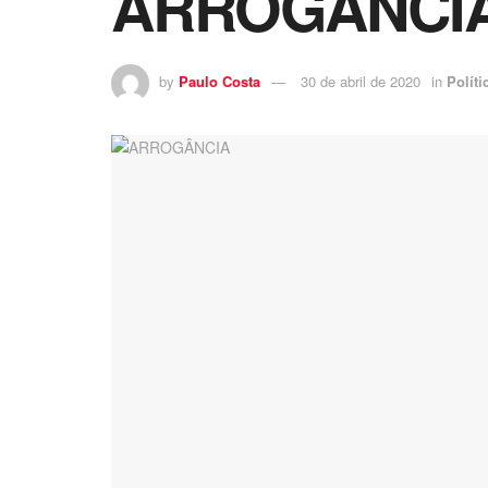
ARROGÂNCI
by
Paulo Costa
30 de abril de 2020
in
Políti