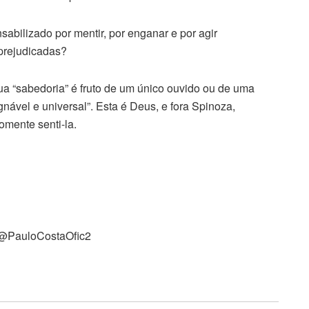
abilizado por mentir, por enganar e por agir
prejudicadas?
sua “sabedoria” é fruto de um único ouvido ou de uma
ável e universal”. Esta é Deus, e fora Spinoza,
omente senti-la.
! @PauloCostaOfic2