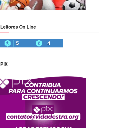
Leitores On Line
5
4
PIX