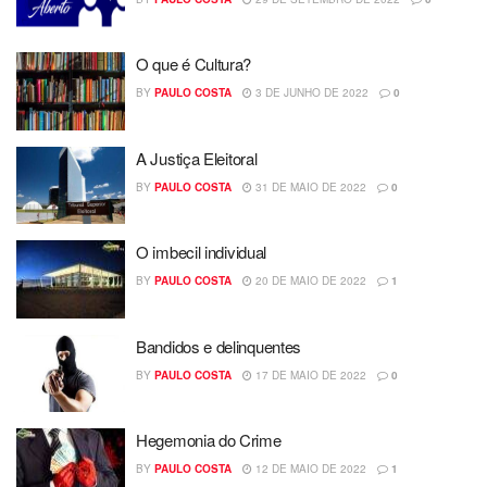
O que é Cultura?
BY
PAULO COSTA
3 DE JUNHO DE 2022
0
A Justiça Eleitoral
BY
PAULO COSTA
31 DE MAIO DE 2022
0
O imbecil individual
BY
PAULO COSTA
20 DE MAIO DE 2022
1
Bandidos e delinquentes
BY
PAULO COSTA
17 DE MAIO DE 2022
0
Hegemonia do Crime
BY
PAULO COSTA
12 DE MAIO DE 2022
1