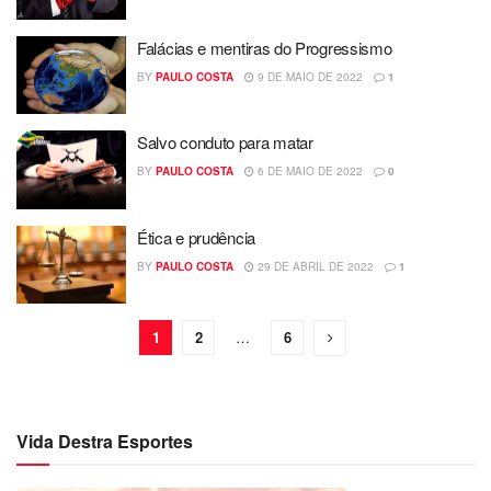
Falácias e mentiras do Progressismo
BY
PAULO COSTA
9 DE MAIO DE 2022
1
Salvo conduto para matar
BY
PAULO COSTA
6 DE MAIO DE 2022
0
Ética e prudência
BY
PAULO COSTA
29 DE ABRIL DE 2022
1
1
2
…
6
Vida Destra Esportes