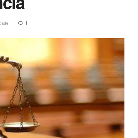
ncia
1
dade