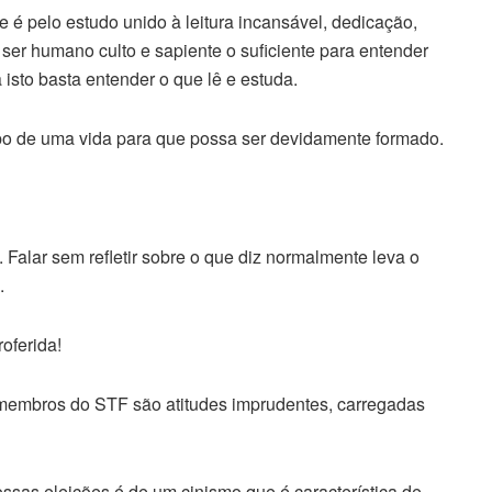
e é pelo estudo unido à leitura incansável, dedicação,
er humano culto e sapiente o suficiente para entender
isto basta entender o que lê e estuda.
po de uma vida para que possa ser devidamente formado.
. Falar sem refletir sobre o que diz normalmente leva o
.
oferida!
membros do STF são atitudes imprudentes, carregadas
ossas eleições é de um cinismo que é característica de