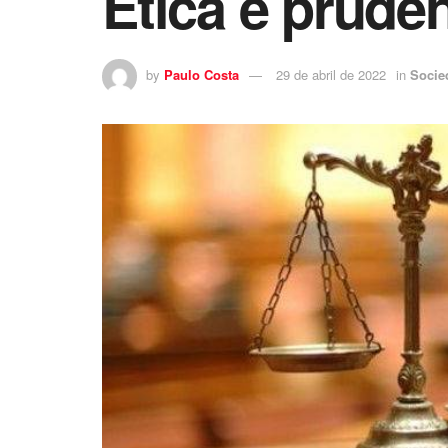
Ética e prudê
by
Paulo Costa
29 de abril de 2022
in
Socie