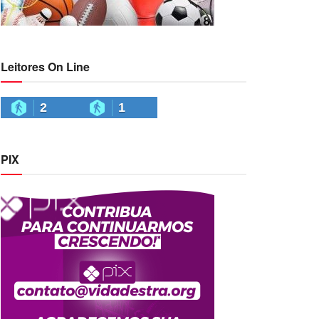
Leitores On Line
2
1
PIX