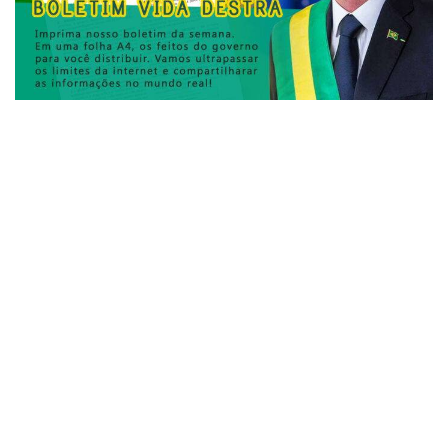
23
Esse é o nosso segundo Boletim Vida Destra semanal, e
como sempre, sempre ouvimos vocês: leitores e amigos.
Todo agradecimento a equipe
Vida Destra
e a nossa
colaboradora
Mariana Lessa
,designer de negócios e
inovação, pela sugestão da criação do boletim, pela
criação das artes e diagramação.
Vamos ultrapassar os limites da internet e compartilhar as
verdades também no mundo real. Por meio deste arquivo,