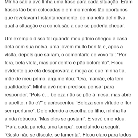
Minha sábia avó tinha uma frase para cada situação. Eram
frases tão bem colocadas e em momentos tão oportunos
que revelavam instantaneamente, de maneira definitiva,
qual a situação e a conclusão a que se poderia chegar.
Um exemplo disso foi quando meu primo chegou a casa
dela com sua noiva, uma jovem muito bonita e, após a
visita, depois que saíram, o comentário de vovó foi: “Por
fora, bela viola, mas por dentro é pão bolorento”. Ficou
evidente que ela desaprovara a moça ao que minha tia,
mãe de meu primo, argumentou: “Ora, mamãe, ela tem
qualidades”. Minha avó nem precisou pensar para
responder: “Pois é… beleza não se põe à mesa, mas abre
o apetite, não é?” e acrescentou “Beleza sem virtude é flor
sem perfume“. Defendendo a escolha do filho, minha tia
ainda retrucou: “Mas eles se gostam”. E vovó emendou:
“Para cada panela, uma tampa”, concluindo a seguir:
“Gosto não se discute, se lamenta”. Ficou claro para todos