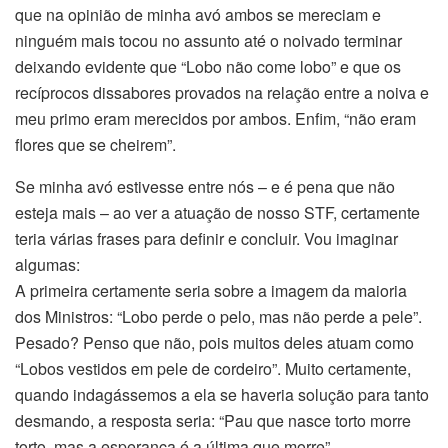
que na opinião de minha avó ambos se mereciam e
ninguém mais tocou no assunto até o noivado terminar
deixando evidente que “Lobo não come lobo” e que os
recíprocos dissabores provados na relação entre a noiva e
meu primo eram merecidos por ambos. Enfim, “não eram
flores que se cheirem”.
Se minha avó estivesse entre nós – e é pena que não
esteja mais – ao ver a atuação de nosso STF, certamente
teria várias frases para definir e concluir. Vou imaginar
algumas:
A primeira certamente seria sobre a imagem da maioria
dos Ministros: “Lobo perde o pelo, mas não perde a pele”.
Pesado? Penso que não, pois muitos deles atuam como
“Lobos vestidos em pele de cordeiro”. Muito certamente,
quando indagássemos a ela se haveria solução para tanto
desmando, a resposta seria: “Pau que nasce torto morre
torto, mas a esperança é a última que morre”.