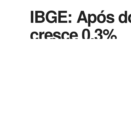
IBGE: Após do
cresce 0,3%
by
Vida Destra - Jornalismo
2 de dezembro 