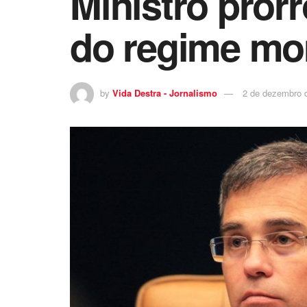
Ministro pror
do regime mo
by
Vida Destra - Jornalismo
2 de dezembro 