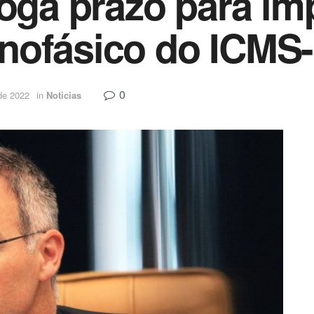
roga prazo para i
nofásico do ICMS-
0
de 2022
in
Noticias