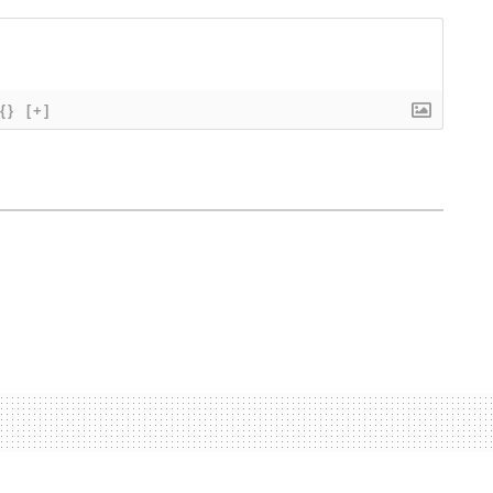
{}
[+]