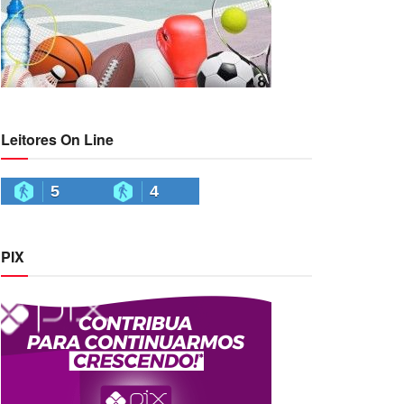
Leitores On Line
5
4
PIX