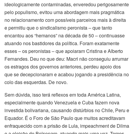
ideologicamente contaminadas, enveredou perigosamente
pelo populismo, evitou uma abordagem mais pragmática
no relacionamento com possíveis parceiros mais à direita
e permitiu que o sindicalismo peronista – que tanto
encantou aos “hemanos” na década de 50 – continuasse
atuando nos bastidores da política. Foram exatamente
esses – os peronistas – que apoiaram Cristina e Alberto
Fernandes. Deu no que deu: Macri não conseguiu arrumar
os estragos dos governos anteriores, perdeu apoio dos
que se decepcionaram e acabou jogando a presidência no
colo das esquerdas. De novo.
Sem dúvida, isso terá reflexos em toda América Latina,
especialmente quando Venezuela e Cuba fazem nova
investida bolivariana, causando distúrbios no Chile, Peru e
Equador. É o Foro de São Paulo que muitos acreditavam
enfraquecido com a prisão de Lula, impeachment de Dilma
e a eleição de Bolsonaro, atuando mais uma vez. Temos