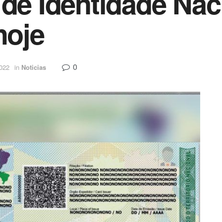
 de Identidade Na
hoje
0
2022
in
Noticias