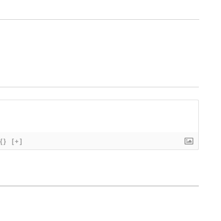
{}
[+]