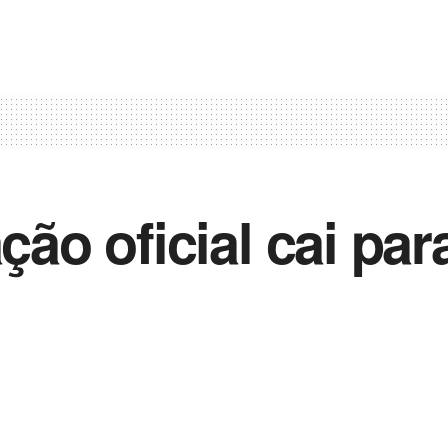
ação oficial cai pa
0
2022
in
Noticias