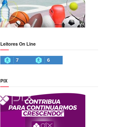
Leitores On Line
7
6
PIX