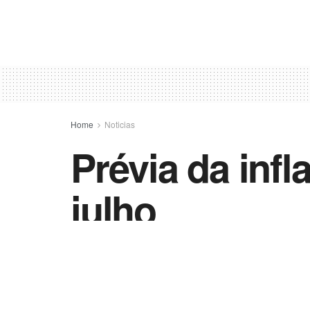
Home
Noticias
Prévia da infl
julho
by
Vida Destra - Jornalismo
26 de julho de 