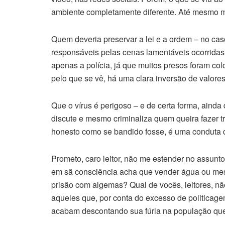
ambiente completamente diferente. Até mesmo m
Quem deveria preservar a lei e a ordem – no ca
responsáveis pelas cenas lamentáveis ocorridas
apenas a polícia, já que muitos presos foram c
pelo que se vê, há uma clara inversão de valores
Que o vírus é perigoso – e de certa forma, aind
discute e mesmo criminaliza quem queira fazer t
honesto como se bandido fosse, é uma conduta d
Prometo, caro leitor, não me estender no assunto
em sã consciência acha que vender água ou mes
prisão com algemas? Qual de vocês, leitores, nã
aqueles que, por conta do excesso de politicag
acabam descontando sua fúria na população que j