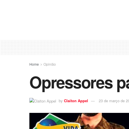
Home
Opinião
Opressores p
by
Claiton Appel
23 de março de 2