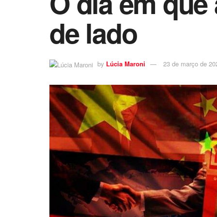
O dia em que 
de lado
by
Lúcia Maroni
23 de março de 20