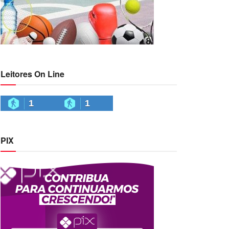
Leitores On Line
1
1
PIX