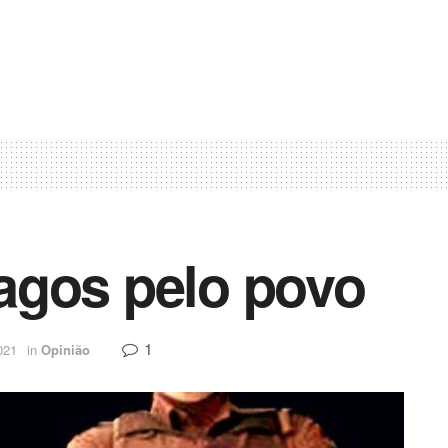
agos pelo povo
1
021
in
Opinião