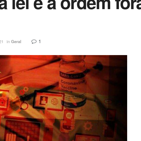
a lei e a ordem fo
1
21
in
Geral