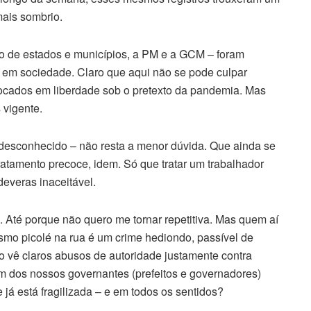
ais sombrio.
so de estados e municípios, a PM e a GCM – foram
 em sociedade. Claro que aqui não se pode culpar
olocados em liberdade sob o pretexto da pandemia. Mas
 vigente.
a desconhecido – não resta a menor dúvida. Que ainda se
ratamento precoce, idem. Só que tratar um trabalhador
everas inaceitável.
. Até porque não quero me tornar repetitiva. Mas quem aí
mo picolé na rua é um crime hediondo, passível de
o vê claros abusos de autoridade justamente contra
em dos nossos governantes (prefeitos e governadores)
á está fragilizada – e em todos os sentidos?