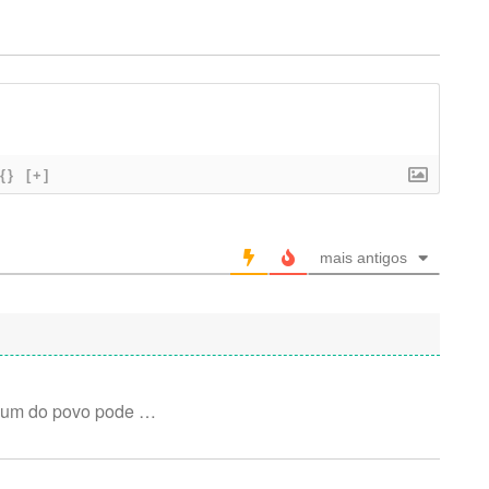
{}
[+]
mais antigos
r um do povo pode …