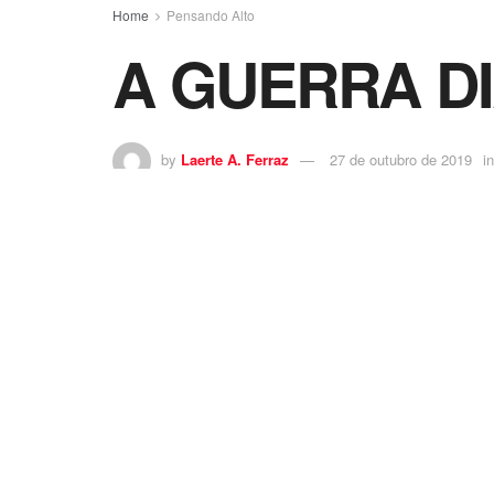
Home
Pensando Alto
A GUERRA DI
by
Laerte A. Ferraz
27 de outubro de 2019
in