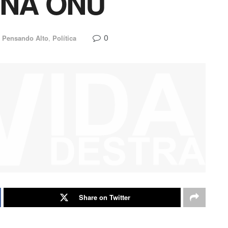
 NA ONU
0
Pensando Alto
,
Política
Share on Twitter