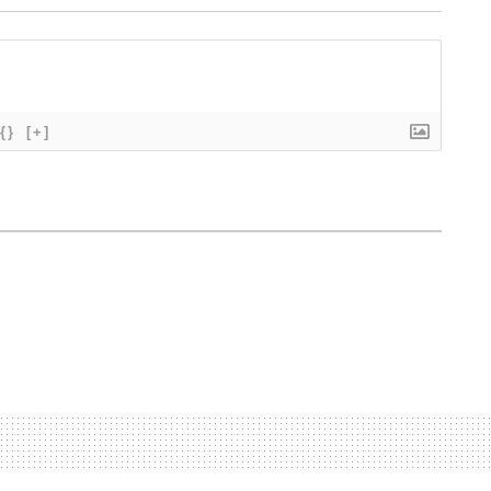
{}
[+]