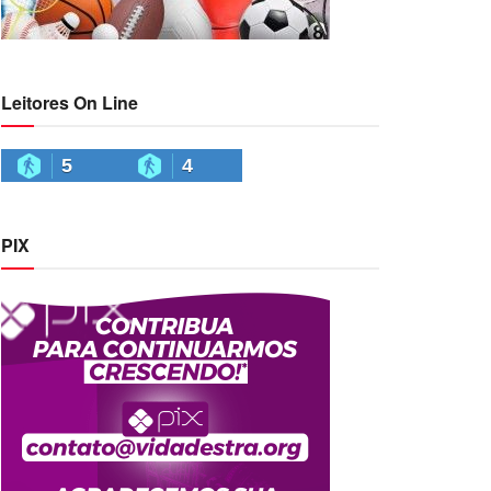
Leitores On Line
5
4
PIX