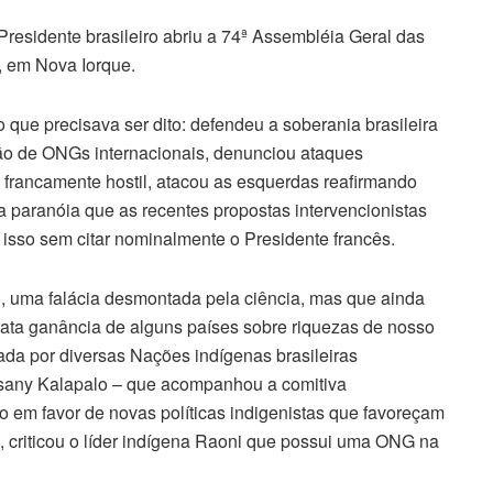
residente brasileiro abriu a 74ª Assembléia Geral das
, em Nova Iorque.
 que precisava ser dito: defendeu a soberania brasileira
ção de ONGs internacionais, denunciou ataques
l francamente hostil, atacou as esquerdas reafirmando
a paranóia que as recentes propostas intervencionistas
isso sem citar nominalmente o Presidente francês.
 uma falácia desmontada pela ciência, mas que ainda
ata ganância de alguns países sobre riquezas de nosso
inada por diversas Nações indígenas brasileiras
Isany Kalapalo – que acompanhou a comitiva
 em favor de novas políticas indigenistas que favoreçam
criticou o líder indígena Raoni que possui uma ONG na