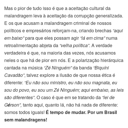
Mas o pior de tudo isso é que a aceitação cultural da
malandragem leva à aceitação da corrupção generalizada.
E os que acusam a malandragem criminal de nossos
políticos e empresários reforçam-na, criando brechas
“aqui
em baixo”
para que eles possam agir
“lá em cima”
numa
retroalimentação abjeta da
“velha política”
. A verdade
verdadeira é que, na maioria das vezes, nós acusamos
neles o que há de pior em nós. E a polarização hierárquica
cantada na música
“Zé Ninguém”
da banda
“Biquíni
Cavadão”
, talvez explore a ilusão de que nossa ética é
diferente:
“Eu não sou ministro, eu não sou magnata, eu
sou do povo, eu sou um Zé Ninguém; aqui embaixo, as leis
são diferentes”
. O caso é que em se tratando da
“lei de
G
é
rson”,
tanto aqui, quanto lá, não há nada de diferente:
somos todos iguais!
É tempo de mudar. Por um Brasil
sem malandragens!