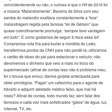
coincidentemente ou não, o curioso é que o
Hit
de 2016 foi
a música “Malandramente”. Bezerra da Silva com seu
samba do malandro exaltava constantemente a “boa”
malandragem regida pela famosa “lei de Gérson” que
quase coercitivamente promulga:
“sempre leve vantagem
em tudo”
. E como gostamos de seguir à risca essa lei!
Compramos nota fria para burlar a mordida do Leão;
transferimos pontos da CNH para não perdê-la; utilizamos
o cartão de idoso do pai para estacionar o veículo; não
devolvemos o dinheiro que veio a mais no troco do
supermercado (afinal de contas isso não é problema meu,
foi o trouxa que errou); damos gorjeta antecipada para
obter privilégios. “Pagar” um cafezinho para o agente de
trânsito e adquirir atestado médico falso, que mal há
nisso? Afinal de contas, todo mundo faz; sem falar dos
famosos e cada vez mais sofisticados “gatos” de água, luz,
internet, TV, etc.