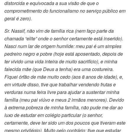
distorcida e equivocada a sua visão de que o
comprometimento do funcionalismo no serviço público em
geral é zero).
Sr. Nassif, não vim de família rica (nem faço parte da
chamada “elite” onde o senhor certamente está inserido).
Nasci num lar de origem humilde: meu pai é um simples
pedreiro negro e pobre (hoje está aposentado, depois de
ter vivido uma vida inteira de muito sacrifício), e minha
falecida mãe (que Deus a tenha) era uma costureira.
Fiquei órfão de mãe muito cedo (aos 8 anos de idade), e,
em virtude disso, tive que trabalhar vendendo frutas e
verduras numa feira livre para ajudar a sustentar minha
família (meu pai viúvo e meus 2 irmãos menores). Devido
à extrema pobreza de minha família, não pude me dar ao
luxo de estudar em colégio particular (o senhor,
certamente, deve ter sido um dos poucos que tiveram este
mesmo privilégio). Muito pelo contrário: tive que estudar