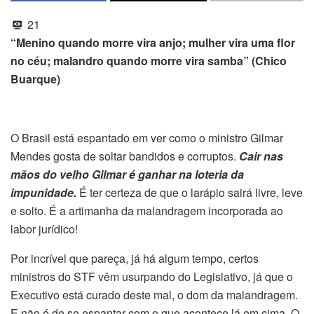
21
“Menino quando morre vira anjo; mulher vira uma flor
no céu; malandro quando morre vira samba” (Chico
Buarque)
O Brasil está espantado em ver como o ministro Gilmar
Mendes gosta de soltar bandidos e corruptos.
Cair nas
mãos do velho Gilmar é ganhar na loteria da
impunidade.
É ter certeza de que o larápio sairá livre, leve
e solto. É a artimanha da malandragem incorporada ao
labor jurídico!
Por incrível que pareça, já há algum tempo, certos
ministros do STF vêm usurpando do Legislativo, já que o
Executivo está curado deste mal, o dom da malandragem.
E não é de se espantar com o que acontece lá em cima. O