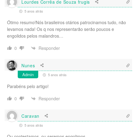
Lourdes Corrêa de Souza frugis
5 anos atrás
Ótimo resumo!Nós brasileiros otários patrocinamos tudo, não
levamos nada! Os q nos representarão serão poucos e
engolidos pelos malandros…
Responder
0
Nunes
Admin
5 anos atrás
Parabéns pelo artigo!
Responder
0
Caravan
5 anos atrás
Ou contestamos, ou seremos engolimos.