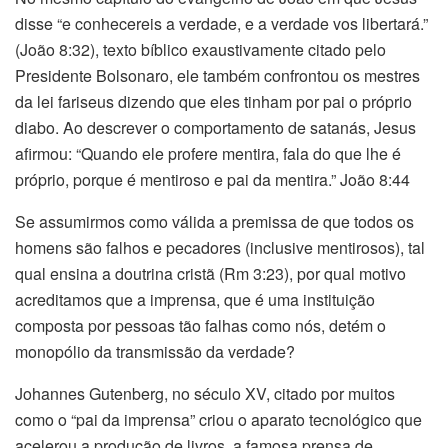
disse “e conhecereis a verdade, e a verdade vos libertará.”
(João 8:32), texto bíblico exaustivamente citado pelo
Presidente Bolsonaro, ele também confrontou os mestres
da lei fariseus dizendo que eles tinham por pai o próprio
diabo. Ao descrever o comportamento de satanás, Jesus
afirmou: “Quando ele profere mentira, fala do que lhe é
próprio, porque é mentiroso e pai da mentira.” João 8:44
Se assumirmos como válida a premissa de que todos os
homens são falhos e pecadores (inclusive mentirosos), tal
qual ensina a doutrina cristã (Rm 3:23), por qual motivo
acreditamos que a imprensa, que é uma instituição
composta por pessoas tão falhas como nós, detém o
monopólio da transmissão da verdade?
Johannes Gutenberg, no século XV, citado por muitos
como o “pai da imprensa” criou o aparato tecnológico que
acelerou a produção de livros, a famosa prensa de