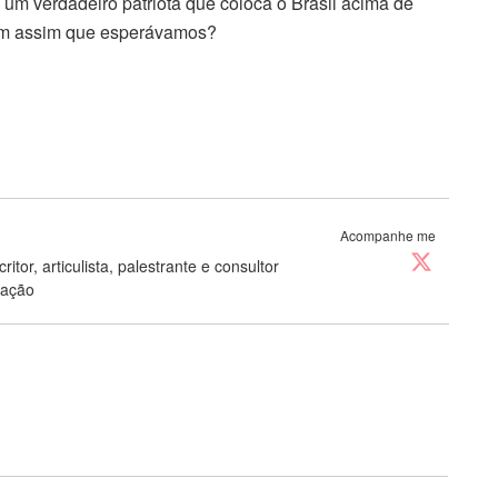
 um verdadeiro patriota que coloca o Brasil acima de
guém assim que esperávamos?
Acompanhe me
ritor, articulista, palestrante e consultor
cação