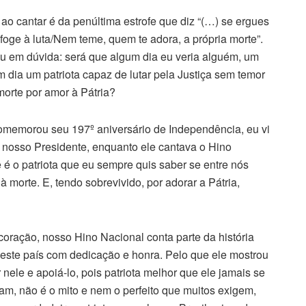
o cantar é da penúltima estrofe que diz “(…) se ergues
 foge à luta/Nem teme, quem te adora, a própria morte”.
u em dúvida: será que algum dia eu veria alguém, um
m dia um patriota capaz de lutar pela Justiça sem temor
morte por amor à Pátria?
comemorou seu 197º aniversário de Independência, eu vi
 nosso Presidente, enquanto ele cantava o Hino
 o patriota que eu sempre quis saber se entre nós
 à morte. E, tendo sobrevivido, por adorar a Pátria,
coração, nosso Hino Nacional conta parte da história
este país com dedicação e honra. Pelo que ele mostrou
nele e apoiá-lo, pois patriota melhor que ele jamais se
ram, não é o mito e nem o perfeito que muitos exigem,