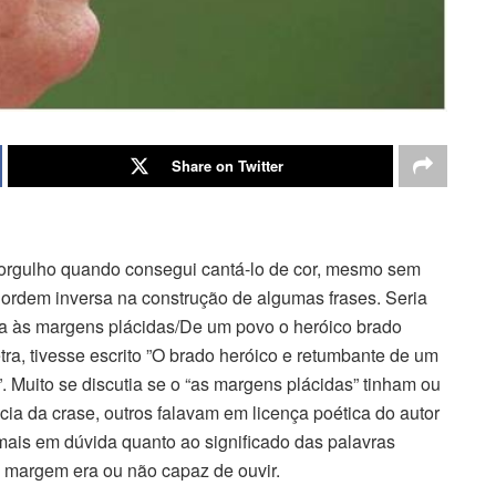
Share on Twitter
o orgulho quando consegui cantá-lo de cor, mesmo sem
a ordem inversa na construção de algumas frases. Seria
nga às margens plácidas/De um povo o heróico brado
tra, tivesse escrito ”O brado heróico e retumbante de um
. Muito se discutia se o “as margens plácidas” tinham ou
ia da crase, outros falavam em licença poética do autor
 mais em dúvida quanto ao significado das palavras
se margem era ou não capaz de ouvir.