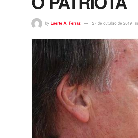
O PATRIOTA
by
Laerte A. Ferraz
27 de outubro de 2019
in