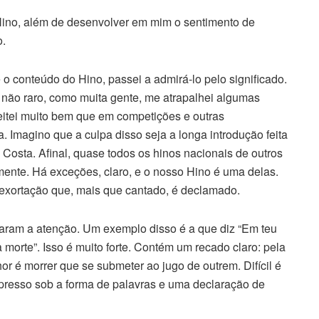
Hino, além de desenvolver em mim o sentimento de
o.
 conteúdo do Hino, passei a admirá-lo pelo significado.
não raro, como muita gente, me atrapalhei algumas
eitei muito bem que em competições e outras
. Imagino que a culpa disso seja a longa introdução feita
Costa. Afinal, quase todos os hinos nacionais de outros
nte. Há exceções, claro, e o nosso Hino é uma delas.
exortação que, mais que cantado, é declamado.
ram a atenção. Um exemplo disso é a que diz “Em teu
a morte”. Isso é muito forte. Contém um recado claro: pela
or é morrer que se submeter ao jugo de outrem. Difícil é
expresso sob a forma de palavras e uma declaração de