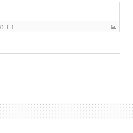
{}
[+]