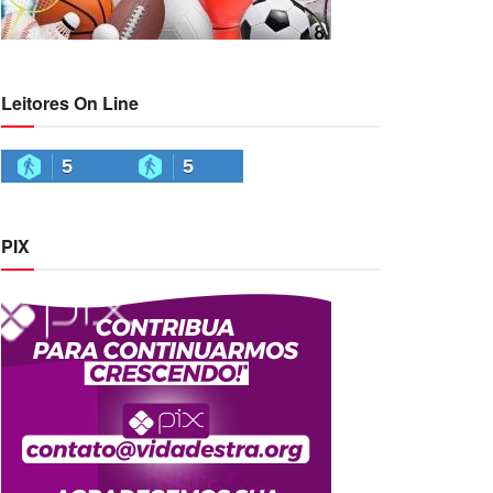
Leitores On Line
5
5
PIX