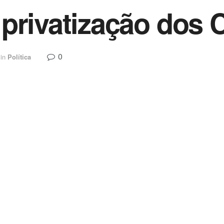
privatização dos 
0
in
Política