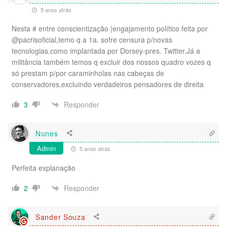
5 anos atrás
Nesta # entre conscientização |engajamento político feita por
@pacrisoficial,temo q a 1a. sofre censura p/novas
tecnologias,como implantada por Dorsey-pres. Twitter.Já a
militância também temos q excluir dos nossos quadro vozes q
só prestam p/por caraminholas nas cabeças de
conservadores,excluindo verdadeiros pensadores de direita
Responder
3
Nunes
Admin
5 anos atrás
Perfeita explanação
Responder
2
Sander Souza