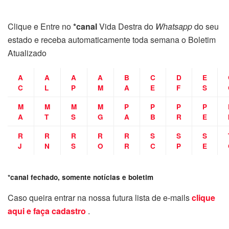
Clique e Entre no
*canal
Vida Destra do
Whatsapp
do seu
estado e receba automaticamente toda semana o Boletim
Atualizado
A
A
A
A
B
C
D
E
C
L
P
M
A
E
F
S
M
M
M
M
P
P
P
P
A
T
S
G
A
B
R
E
R
R
R
R
R
S
S
S
J
N
S
O
R
C
P
E
*canal fechado, somente notícias e boletim
Caso queira entrar na nossa futura lista de e-mails
clique
aqui e faça cadastro
.