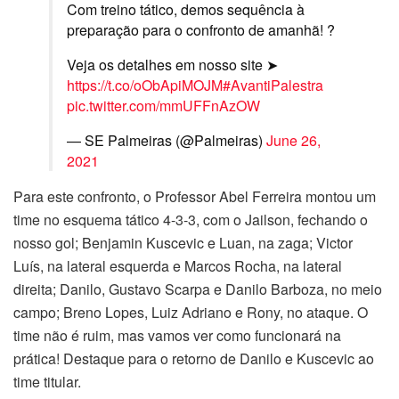
Com treino tático, demos sequência à
preparação para o confronto de amanhã! ?
Veja os detalhes em nosso site ➤
https://t.co/oObApiMOJM
#AvantiPalestra
pic.twitter.com/mmUFFnAzOW
— SE Palmeiras (@Palmeiras)
June 26,
2021
Para este confronto, o Professor Abel Ferreira montou um
time no esquema tático 4-3-3, com o Jailson, fechando o
nosso gol; Benjamin Kuscevic e Luan, na zaga; Victor
Luís, na lateral esquerda e Marcos Rocha, na lateral
direita; Danilo, Gustavo Scarpa e Danilo Barboza, no meio
campo; Breno Lopes, Luiz Adriano e Rony, no ataque. O
time não é ruim, mas vamos ver como funcionará na
prática! Destaque para o retorno de Danilo e Kuscevic ao
time titular.