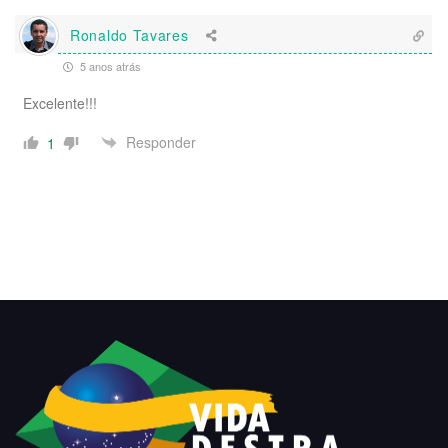
Ronaldo Tavares
5 anos atrás
Excelente!!!
Responder
1