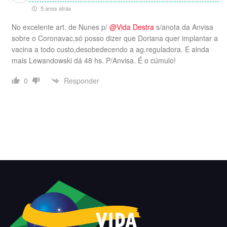
5 anos atrás
No excelente art. de Nunes p/
@Vida Destra
s/anota da Anvisa
sobre o Coronavac,só posso dizer que Doriana quer implantar a
vacina a todo custo,desobedecendo a ag.reguladora. E ainda
mais Lewandowski dá 48 hs. P/Anvisa. É o cúmulo!
Responder
0