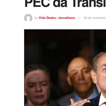
PEC da Transi
by
Vida Destra - Jornalismo
28 de novembro