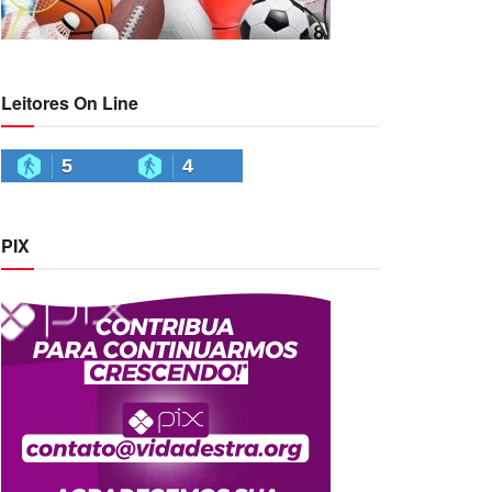
Leitores On Line
5
4
PIX