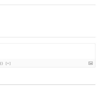
{}
[+]