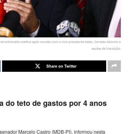
e entrevista coletiva após reunião com o vice-presidente eleito, Geraldo Alckmin e
equipe de transição.
Share on Twitter
a do teto de gastos por 4 anos
senador Marcelo Castro (MDB-PI), informou nesta