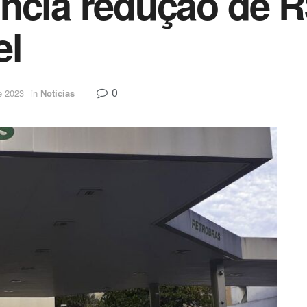
ncia redução de R
el
0
e 2023
in
Noticias