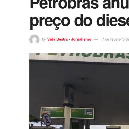
Petrobras anu
preço do dies
by
Vida Destra - Jornalismo
7 de fevereiro d