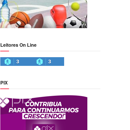
Leitores On Line
3
3
PIX