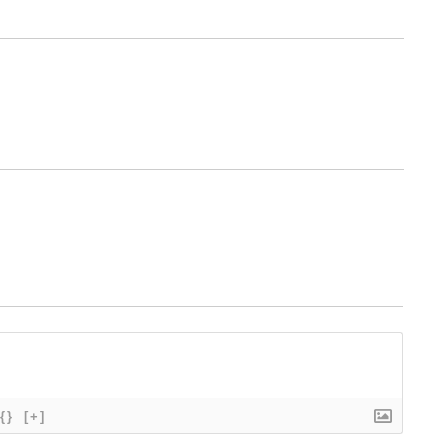
{}
[+]