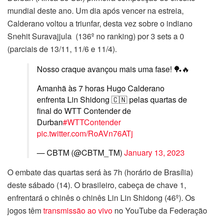
mundial deste ano. Um dia após vencer na estreia,
Calderano voltou a triunfar, desta vez sobre o indiano
Snehit Suravajjula (136º no ranking) por 3 sets a 0
(parciais de 13/11, 11/6 e 11/4).
Nosso craque avançou mais uma fase! 🏓🔥
Amanhã às 7 horas Hugo Calderano
enfrenta Lin Shidong 🇨🇳 pelas quartas de
final do WTT Contender de
Durban
#WTTContender
pic.twitter.com/RoAVn76ATj
— CBTM (@CBTM_TM)
January 13, 2023
O embate das quartas será às 7h (horário de Brasília)
deste sábado (14). O brasileiro, cabeça de chave 1,
enfrentará o chinês o chinês Lin Lin Shidong (46º). Os
jogos têm
transmissão ao vivo
no YouTube da Federação