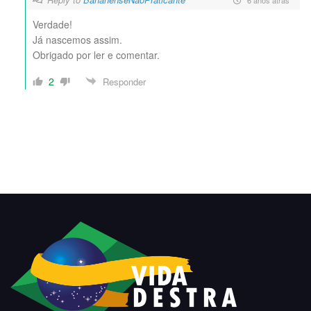
Verdade!
Já nascemos assim.
Obrigado por ler e comentar.
2
Responder