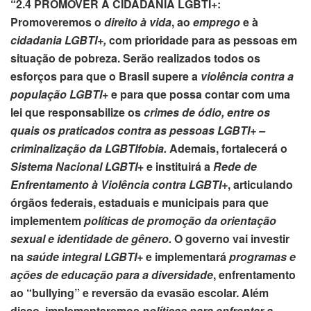
“2.4 PROMOVER A CIDADANIA LGBTI+:
Promoveremos o
direito à vida
, ao
emprego
e à
cidadania LGBTI+,
com prioridade para as pessoas em
situação de pobreza. Serão realizados todos os
esforços para que o Brasil supere a
violência contra a
população LGBTI
+ e para que possa contar com uma
lei que responsabilize os
crimes de ódio, entre os
quais os praticados contra as pessoas LGBTI+ –
criminalização da LGBTIfobia.
Ademais, fortalecerá o
Sistema Nacional LGBTI
+ e instituirá a
Rede de
Enfrentamento à Violência contra LGBTI+
, articulando
órgãos federais, estaduais e municipais para que
implementem
políticas de promoção da orientação
sexual e identidade de gênero.
O governo vai investir
na
saúde integral LGBTI+
e implementará
programas e
ações de educação para a diversidade
, enfrentamento
ao “bullying” e reversão da evasão escolar. Além
disso, implementaremos
políticas para enfrentar a