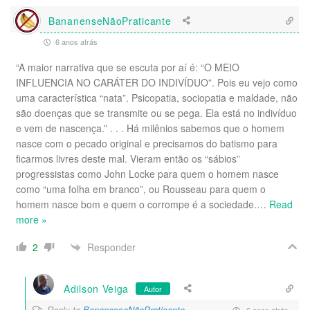
BananenseNãoPraticante
6 anos atrás
“A maior narrativa que se escuta por aí é: “O MEIO
INFLUENCIA NO CARÁTER DO INDIVÍDUO”. Pois eu vejo como
uma característica “nata”. Psicopatia, sociopatia e maldade, não
são doenças que se transmite ou se pega. Ela está no indivíduo
e vem de nascença.” . . . Há milênios sabemos que o homem
nasce com o pecado original e precisamos do batismo para
ficarmos livres deste mal. Vieram então os “sábios”
progressistas como John Locke para quem o homem nasce
como “uma folha em branco”, ou Rousseau para quem o
homem nasce bom e quem o corrompe é a sociedade.
…
Read
more »
Responder
2
Adilson Veiga
Autor
Reply to
BananenseNãoPraticante
6 anos atrás