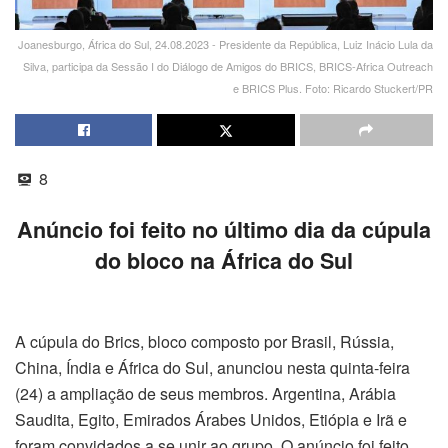
Joanesburgo, África do Sul, 24.08.2023 - Presidente da República, Luiz Inácio Lula da
Silva, participa da Sessão I do Diálogo de Amigos do BRICS, BRICS-Africa Outreach
e BRICS Plus. Foto: Ricardo Stuckert/PR
8
Anúncio foi feito no último dia da cúpula
do bloco na África do Sul
A cúpula do Brics, bloco composto por Brasil, Rússia,
China, Índia e África do Sul, anunciou nesta quinta-feira
(24) a ampliação de seus membros. Argentina, Arábia
Saudita, Egito, Emirados Árabes Unidos, Etiópia e Irã e
foram convidados a se unir ao grupo. O anúncio foi feito