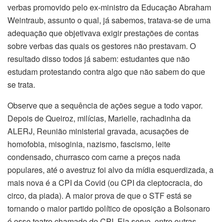
verbas promovido pelo ex-ministro da Educação Abraham
Weintraub, assunto o qual, já sabemos, tratava-se de uma
adequação que objetivava exigir prestações de contas
sobre verbas das quais os gestores não prestavam. O
resultado disso todos já sabem: estudantes que não
estudam protestando contra algo que não sabem do que
se trata.
Observe que a sequência de ações segue a todo vapor.
Depois de Queiroz, milícias, Marielle, rachadinha da
ALERJ, Reunião ministerial gravada, acusações de
homofobia, misoginia, nazismo, fascismo, leite
condensado, churrasco com carne a preços nada
populares, até o avestruz foi alvo da mídia esquerdizada, a
mais nova é a CPI da Covid (ou CPI da cleptocracia, do
circo, da piada). A maior prova de que o STF está se
tornando o maior partido político de oposição a Bolsonaro
é esse teatro chamado de CPI. Ela serve, entre outras