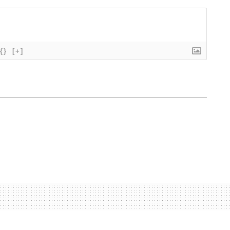
{}
[+]