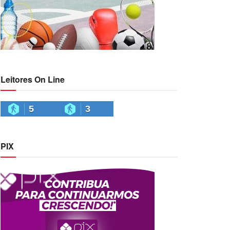
Leitores On Line
5
3
PIX