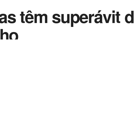
as têm superávit d
lho
0
 2022
in
Noticias