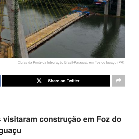
Obras da Ponte da Integração Brasil-Paraguai, em Foz do Iguaçu (PR).
Share on Twitter
s visitaram construção em Foz do
Iguaçu