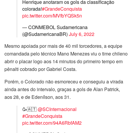
Henrique anotaram os gols da classificação
colorada!
#GrandeConquista
pic.twitter.com/MVfbYQSk5n
— CONMEBOL Sudamericana
(@SudamericanaBR)
July 6, 2022
Mesmo apoiada por mais de 40 mil torcedores, a equipe
comandada pelo técnico Mano Menezes viu o time chileno
abrir o placar logo aos 14 minutos do primeiro tempo em
pênalti cobrado por Gabriel Costa.
Porém, o Colorado não esmoreceu e conseguiu a virada
ainda antes do intervalo, graças a gols de Alan Patrick,
aos 28, e de Edenílson, aos 31.
🥳🇦🇹
@SCInternacional
#GrandeConquista
pic.twitter.com/94A6RbfAM2