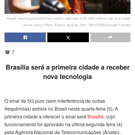
People, wearing protective face masks, walk past a 5G data network sign at a mobile
phone store in Paris, France, April 22, 2021. REUTERS/Gonzalo Fuentes
7
Brasília será a primeira cidade a receber
nova tecnologia
O sinal de 5G puro (sem interferência de outras
frequências) estreia no Brasil nesta quarta-feira (5). A
primeira cidade a oferecer o sinal será
Brasília
, cujo
funcionamento foi aprovado na última segunda-feira (4)
pela Agência Nacional de Telecomunicações (Anatel).