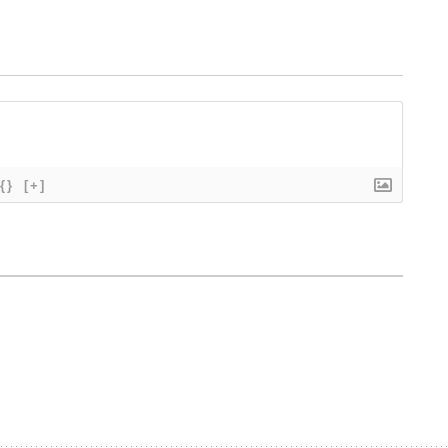
{}
[+]