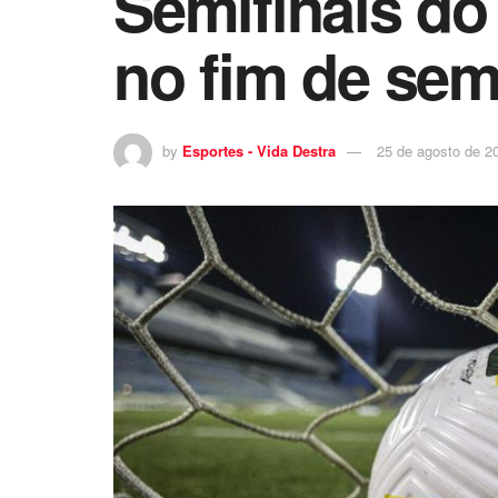
Semifinais do
no fim de se
by
Esportes - Vida Destra
25 de agosto de 2