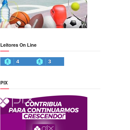
Leitores On Line
4
3
PIX