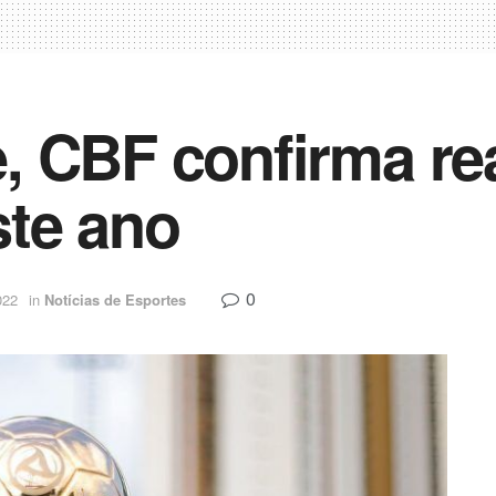
 CBF confirma rea
ste ano
0
022
in
Notícias de Esportes