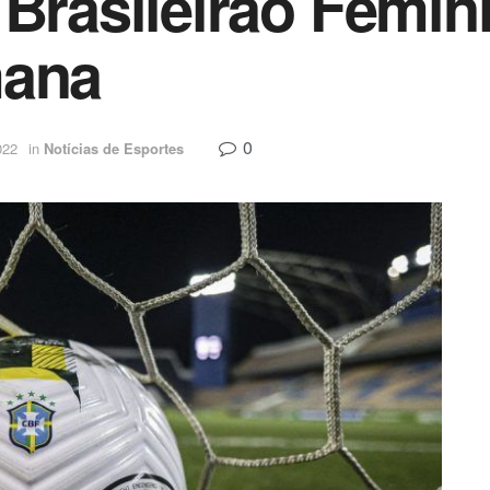
 Brasileirão Fem
mana
0
022
in
Notícias de Esportes