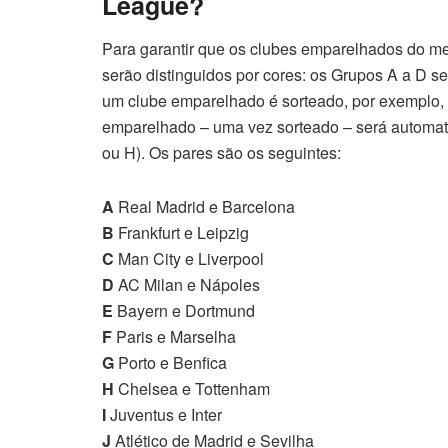
League?
Para garantir que os clubes emparelhados do m
serão distinguidos por cores: os Grupos A a D 
um clube emparelhado é sorteado, por exemplo, 
emparelhado – uma vez sorteado – será automatic
ou H). Os pares são os seguintes:
A
Real Madrid e Barcelona
B
Frankfurt e Leipzig
C
Man City e Liverpool
D
AC Milan e Nápoles
E
Bayern e Dortmund
F
Paris e Marselha
G
Porto e Benfica
H
Chelsea e Tottenham
I
Juventus e Inter
J
Atlético de Madrid e Sevilha