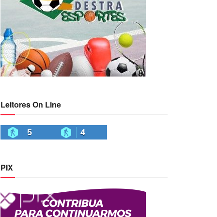
Leitores On Line
5
4
PIX