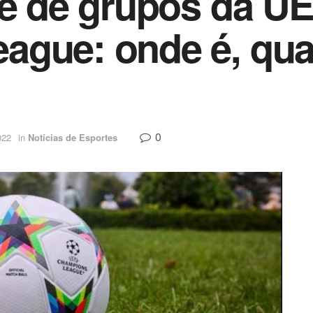
se de grupos da U
ague: onde é, qu
0
022
in
Notícias de Esportes