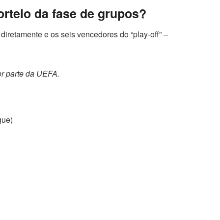
orteio da fase de grupos?
diretamente e os seis vencedores do “play-off” –
or parte da UEFA.
gue)