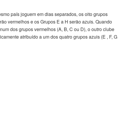
esmo país joguem em dias separados, os oito grupos
serão vermelhos e os Grupos E a H serão azuis. Quando
num dos grupos vermelhos (A, B, C ou D), o outro clube
amente atribuído a um dos quatro grupos azuis (E , F, G