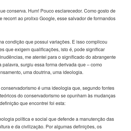
e que conserva. Hum! Pouco esclarecedor. Como gosto de
e recorri ao prolixo Google, esse salvador de formandos
ma condição que possui variações. E isso complicou
es que exigem qualificações, isto é, pode significar
minudências, me atentei para o significado do abrangente
 à palavra, surgiu essa forma derivada que – como
ensamento, uma doutrina, uma ideologia.
o, conservadorismo é uma ideologia que, segundo fontes
os teóricos do conservadorismo se opunham às mudanças
finição que encontrei foi esta:
logia política e social que defende a manutenção das
ultura e da civilização. Por algumas definições, os