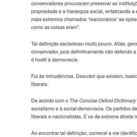
conservadores procuraram preservar as instituiçõe
propriedade e a hierarquia social, enfatizando a
mais extremos chamados “reacionários” se opõ
como as coisas eram”.
Tal definição esclareceu muito pouco. Aliás, ge
conservador, pois definitivamente não defendo a
é hostil à democracia.
Fui às minudências. Descobri que existem, basica
liberais.
De acordo com o
The Concise Oxford Dictionary o
socialismo e à social-democracia. Os partidos de
liberais e nacionalistas. E os da extrema direita 
Ao encontrar tal definição, comecei a me identif