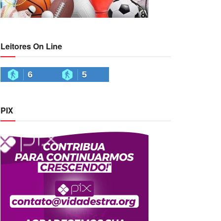
Leitores On Line
6
5
PIX