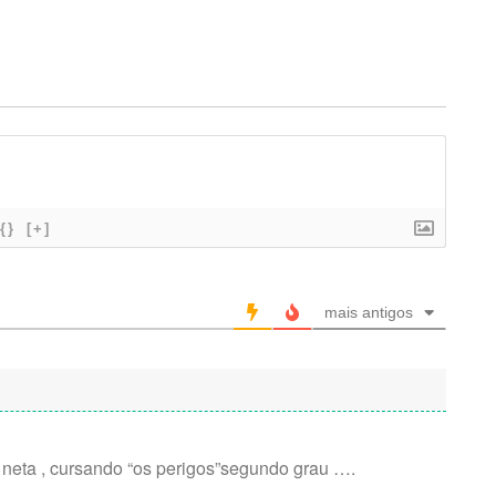
{}
[+]
mais antigos
neta , cursando “os perigos”segundo grau ….