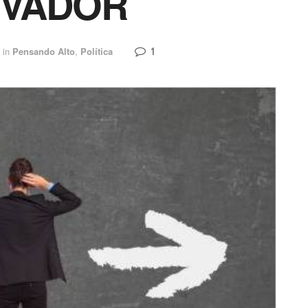
RVADOR
1
in
Pensando Alto
,
Política