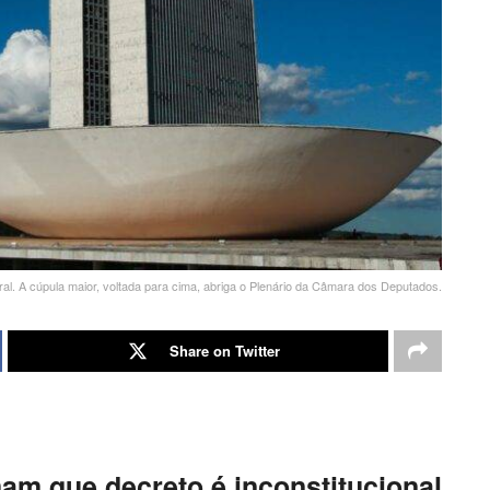
ral. A cúpula maior, voltada para cima, abriga o Plenário da Câmara dos Deputados.
Share on Twitter
am que decreto é inconstitucional