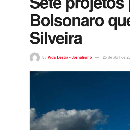
Sete projetos
Bolsonaro que
Silveira
by
Vida Destra - Jornalismo
25 de abril de 2