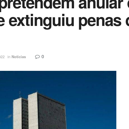
 pretendem anular 
 extinguiu penas 
0
022
in
Noticias