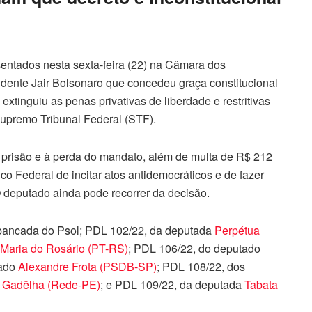
sentados nesta sexta-feira (22) na Câmara dos
idente Jair Bolsonaro que concedeu graça constitucional
 extinguiu as penas privativas de liberdade e restritivas
Supremo Tribunal Federal (STF).
prisão e à perda do mandato, além de multa de R$ 212
co Federal de incitar atos antidemocráticos e de fazer
 O deputado ainda pode recorrer da decisão.
 bancada do Psol; PDL 102/22, da deputada
Perpétua
Maria do Rosário (PT-RS)
; PDL 106/22, do deputado
tado
Alexandre Frota (PSDB-SP)
; PDL 108/22, dos
o Gadêlha (Rede-PE)
; e PDL 109/22, da deputada
Tabata