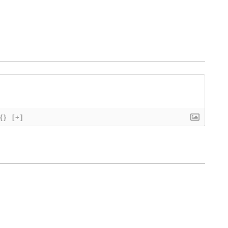
{}
[+]