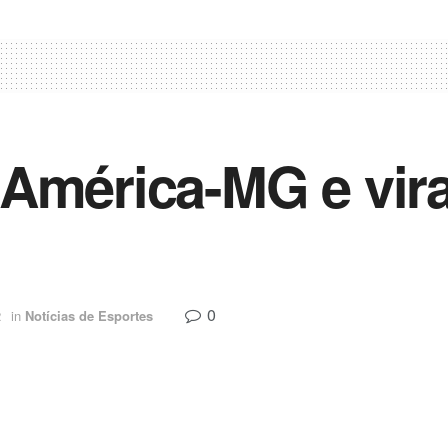
América-MG e vira
0
2
in
Notícias de Esportes