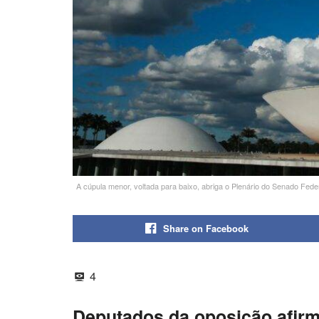
A cúpula menor, voltada para baixo, abriga o Plenário do Senado Fede
Share on Facebook
4
Deputados da oposição afirm