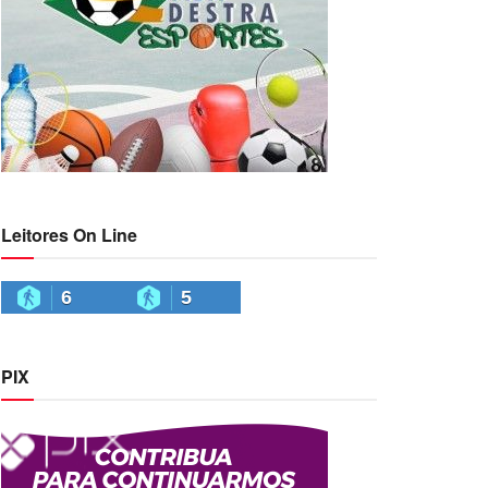
Leitores On Line
6
5
PIX