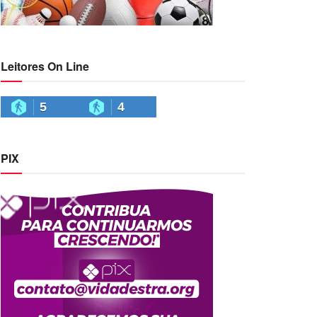
Leitores On Line
5
4
PIX