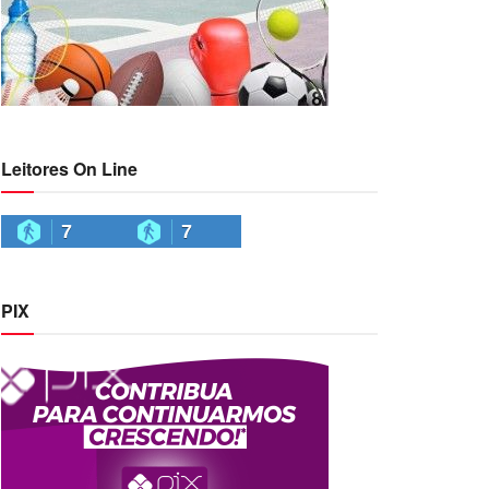
Leitores On Line
7
7
PIX