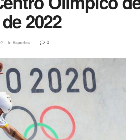
 Centro Olímpico d
 de 2022
0
021
in
Esportes