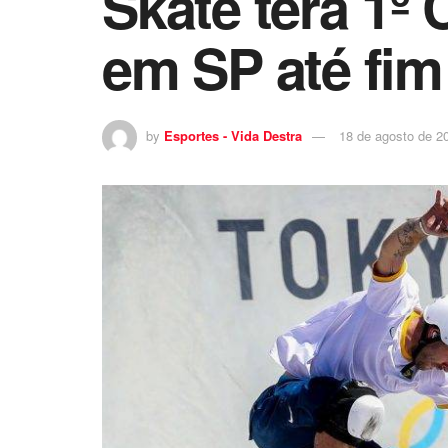
Skate terá 1º
em SP até fim
by
Esportes - Vida Destra
18 de agosto de 2