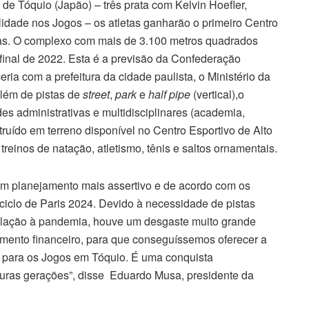
de Tóquio (Japão) – três prata com Kelvin Hoefler,
idade nos Jogos – os atletas ganharão o primeiro Centro
has. O complexo com mais de 3.100 metros quadrados
final de 2022. Esta é a previsão da Confederação
ria com a prefeitura da cidade paulista, o Ministério da
lém de pistas de
street
,
park
e
half pipe
(vertical),o
es administrativas e multidisciplinares (academia,
truído em terreno disponível no Centro Esportivo de Alto
reinos de natação, atletismo, tênis e saltos ornamentais.
 um planejamento mais assertivo e de acordo com os
 ciclo de Paris 2024. Devido à necessidade de pistas
lação à pandemia, houve um desgaste muito grande
timento financeiro, para que conseguíssemos oferecer a
m para os Jogos em Tóquio. É uma conquista
futuras gerações”, disse Eduardo Musa, presidente da