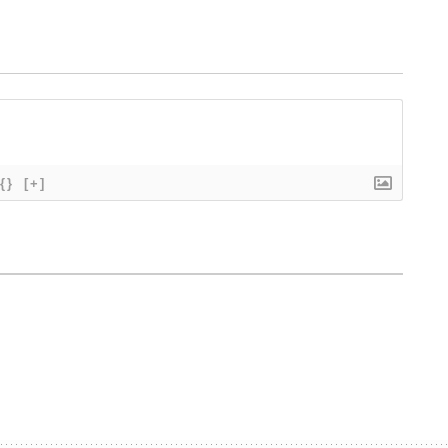
{}
[+]