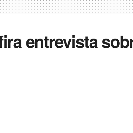
ira entrevista sob
0
 2021
in
Noticias