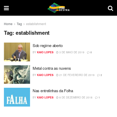
Home
Tag
establishment
Tag:
establishment
Sob regime aberto
BY
KAIO LOPES
3 DE MAIO DE 2019
0
Metal contra as nuvens
BY
KAIO LOPES
21 DE FEVEREIRO DE 2019
2
Nas entrelinhas da Folha
BY
KAIO LOPES
8 DE DEZEMBRO DE 2018
1