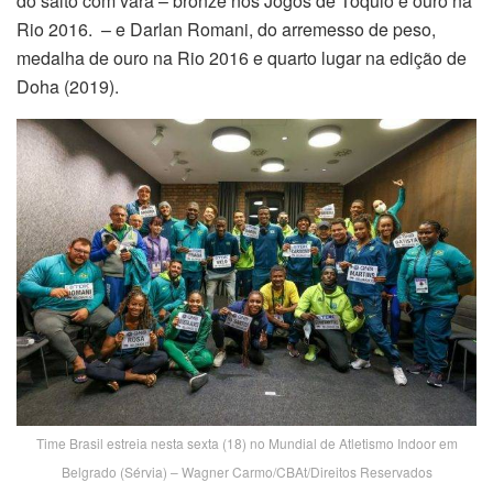
do salto com vara – bronze nos Jogos de Tóquio e ouro na
Rio 2016. – e Darlan Romani, do arremesso de peso,
medalha de ouro na Rio 2016 e quarto lugar na edição de
Doha (2019).
Time Brasil estreia nesta sexta (18) no Mundial de Atletismo Indoor em
Belgrado (Sérvia) – Wagner Carmo/CBAt/Direitos Reservados