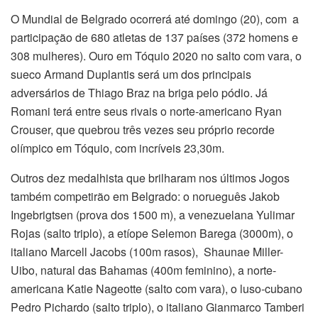
O Mundial de Belgrado ocorrerá até domingo (20), com a
participação de 680 atletas de 137 países (372 homens e
308 mulheres). Ouro em Tóquio 2020 no salto com vara, o
sueco Armand Duplantis será um dos principais
adversários de Thiago Braz na briga pelo pódio. Já
Romani terá entre seus rivais o norte-americano Ryan
Crouser, que quebrou três vezes seu próprio recorde
olímpico em Tóquio, com incríveis 23,30m.
Outros dez medalhista que brilharam nos últimos Jogos
também competirão em Belgrado: o norueguês Jakob
Ingebrigtsen (prova dos 1500 m), a venezuelana Yulimar
Rojas (salto triplo), a etíope Selemon Barega (3000m), o
italiano Marcell Jacobs (100m rasos), Shaunae Miller-
Uibo, natural das Bahamas (400m feminino), a norte-
americana Katie Nageotte (salto com vara), o luso-cubano
Pedro Pichardo (salto triplo), o italiano Gianmarco Tamberi