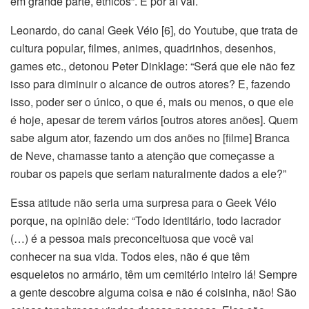
em grande parte, étnicos”. E por aí vai.
Leonardo, do canal Geek Véio [6], do Youtube, que trata de
cultura popular, filmes, animes, quadrinhos, desenhos,
games etc., detonou Peter Dinklage: “Será que ele não fez
isso para diminuir o alcance de outros atores? E, fazendo
isso, poder ser o único, o que é, mais ou menos, o que ele
é hoje, apesar de terem vários [outros atores anões]. Quem
sabe algum ator, fazendo um dos anões no [filme] Branca
de Neve, chamasse tanto a atenção que começasse a
roubar os papeis que seriam naturalmente dados a ele?”
Essa atitude não seria uma surpresa para o Geek Véio
porque, na opinião dele: “Todo identitário, todo lacrador
(…) é a pessoa mais preconceituosa que você vai
conhecer na sua vida. Todos eles, não é que têm
esqueletos no armário, têm um cemitério inteiro lá! Sempre
a gente descobre alguma coisa e não é coisinha, não! São