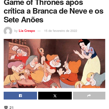
Game of Thrones após
crítica a Branca de Neve e os
Sete Anões
by
Lia Crespo
15 de fevereiro de 2022
21