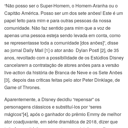
“Não posso ser o Super-Homem, o Homem-Aranha ou o
Capitão América. Posso ser um dos sete anões! Este é um
papel feito para mim e para outras pessoas da nossa
comunidade. Não faz sentido para mim que a voz de
apenas uma pessoa esteja sendo levada em conta, como
se representasse toda a comunidade [dos anões]”, disse
ao jornal Daily Mail [1] o ator anão Dylan Postl [2], de 35
anos, revoltado com a possibilidade de os Estúdios Disney
cancelarem a contratação de atores anões para a versão
live-action da história de Branca de Neve e os Sete Anões
[3], depois das críticas feitas pelo ator Peter Dinklage, de
Game of Thrones.
Aparentemente, a Disney decidiu “repensar” os
personagens clássicos e substituí-los por “seres
mágicos”[4], após o ganhador do prêmio Emmy de melhor
ator coadjuvante, em série dramática de 2018, dizer que