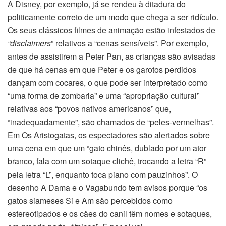
A Disney, por exemplo, já se rendeu à ditadura do
politicamente correto de um modo que chega a ser ridículo.
Os seus clássicos filmes de animação estão infestados de
“disclaimers
” relativos a “cenas sensíveis”. Por exemplo,
antes de assistirem a Peter Pan, as crianças são avisadas
de que há cenas em que Peter e os garotos perdidos
dançam com cocares, o que pode ser interpretado como
“uma forma de zombaria” e uma “apropriação cultural”
relativas aos “povos nativos americanos” que,
“inadequadamente”, são chamados de “peles-vermelhas”.
Em Os Aristogatas, os espectadores são alertados sobre
uma cena em que um “gato chinês, dublado por um ator
branco, fala com um sotaque clichê, trocando a letra “R”
pela letra “L”, enquanto toca piano com pauzinhos”. O
desenho A Dama e o Vagabundo tem avisos porque “os
gatos siameses Si e Am são percebidos como
estereotipados e os cães do canil têm nomes e sotaques,