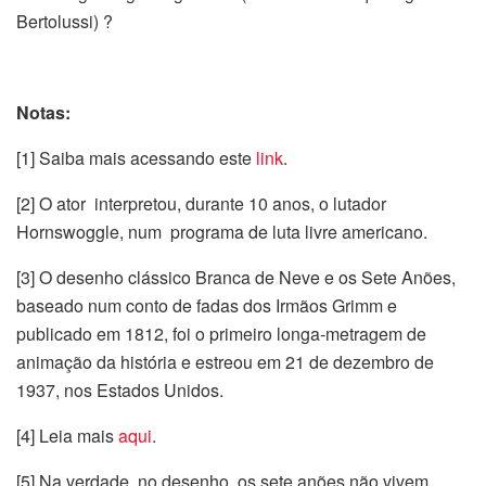
Bertolussi) ?
Notas:
[1] Saiba mais acessando este
link
.
[2] O ator interpretou, durante 10 anos, o lutador
Hornswoggle, num programa de luta livre americano.
[3] O desenho clássico Branca de Neve e os Sete Anões,
baseado num conto de fadas dos Irmãos Grimm e
publicado em 1812, foi o primeiro longa-metragem de
animação da história e estreou em 21 de dezembro de
1937, nos Estados Unidos.
[4] Leia mais
aqui
.
[5] Na verdade, no desenho, os sete anões não vivem