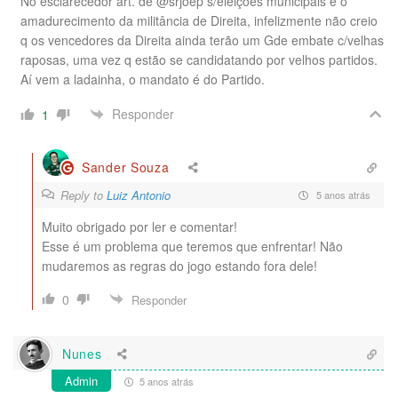
No esclarecedor art. de @srjoep s/eleições municipais e o
amadurecimento da militância de Direita, infelizmente não creio
q os vencedores da Direita ainda terão um Gde embate c/velhas
raposas, uma vez q estão se candidatando por velhos partidos.
Aí vem a ladainha, o mandato é do Partido.
Responder
1
Sander Souza
Reply to
Luiz Antonio
5 anos atrás
Muito obrigado por ler e comentar!
Esse é um problema que teremos que enfrentar! Não
mudaremos as regras do jogo estando fora dele!
0
Responder
Nunes
Admin
5 anos atrás