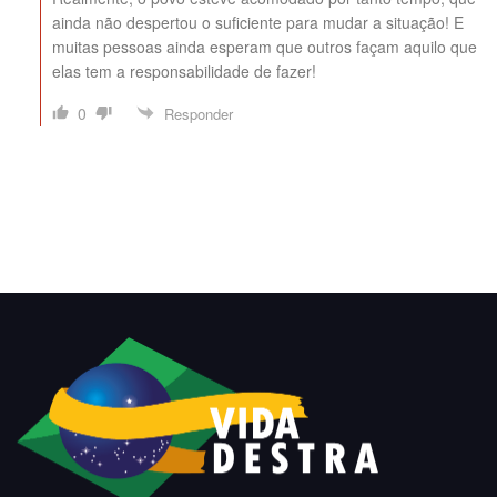
ainda não despertou o suficiente para mudar a situação! E
muitas pessoas ainda esperam que outros façam aquilo que
elas tem a responsabilidade de fazer!
0
Responder