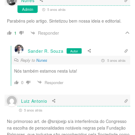
Nunes
Admin
5 anos atrás
Parabéns pelo artigo. Sintetizou bem nossa ideia e editorial.
Responder
1
Sander R. Souza
Autor
Reply to
Nunes
5 anos atrás
Nós também estamos nesta luta!
0
Responder
Luiz Antonio
5 anos atrás
No primoroso art. de @srsjoejp s/a interferência do Congresso
na escolha de personalidades notáveis negras pela Fundação
Palmares, que inclusive são reconhecidos pela Sociedade como