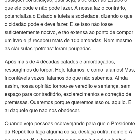
que ele pode e não pode fazer. A nossa faz o contrário,
potencializa o Estado e tutela a sociedade, dizendo o que
o cidadão pode e deve fazer. E se isso não fosse
suficientemente nocivo, é tão extensa ao ponto de compor
um livro e já recebeu mais de 100 emendas. Nem mesmo
as cláusulas “pétreas” foram poupadas.
Após mais de 4 décadas calados e amordaçados,
ressurgimos do torpor. Hoje falamos, e como falamos! Mas,
incontáveis vezes, falamos do que não sabemos. Ainda
assim, nossa opinião tornou-se veredito e sentença, sem
espaço para contraditório, esclarecimentos e correção de
premissas. Queremos porque queremos isso ou aquilo. E
ai daquele que não nos obedecer.
Quando vejo pessoas esbravejando para que o Presidente
da República faça alguma coisa, desfaça outra, nomeie A
ou exonere B, a imagem que me vem à mente é terrível,