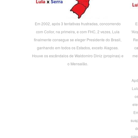
Em 2002, após 3 tentativas frustradas, concorrendo
E
com Collor, na primeira, e com FHC, 2 vezes, Lula
“Alo
finalmente consegue se eleger Presidente do Brasil,
Re
ganhando em todos os Estados, exceto Alagoas.
ca
Houve os escândalos de Waldomiro Diniz (propinas) e
mei
o Mensalão.
Apó
Lul
o
ele
Em
susp
d
cúpu