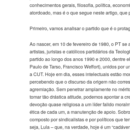
conhecimentos gerais, filosofia, política, econom
atordoado, mas é o que segue neste artigo, que 
Primeiro, vamos analisar o partido que é o protag
Ao nascer, em 10 de fevereiro de 1980, o PT se a
artistas, juristas e católicos partidários da Teo
partido ao longo dos anos 1990 e 2000, dentre ele
Paulo de Tarso, Francisco Weffort), unidos por u
a CUT. Hoje em dia, esses intelectuais estão mor
percebendo que o discurso da origem não corre
agremiação. Sem penetrar amplamente no mérito
tomar tão drástica atitude, podemos apontar a c
devoção quase religiosa a um líder falido moral
ética de cada um, a manutenção de apoio. Sobro
composto por sindicalistas e por políticos que t
seja, Lula – que, na verdade, hoje é um “cadáver