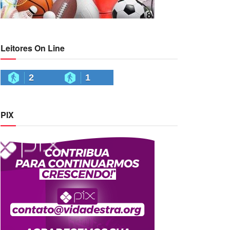
Leitores On Line
2
1
PIX