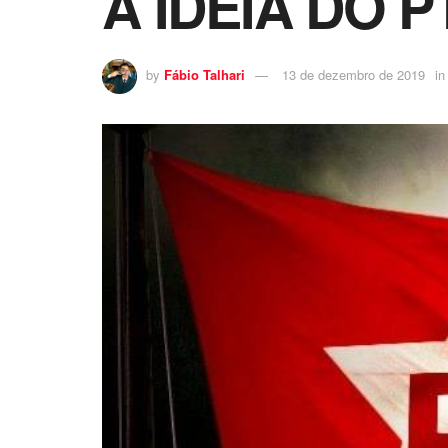
A IDEIA DO 
by
Fábio Talhari
13 de dezembro de 2019
in