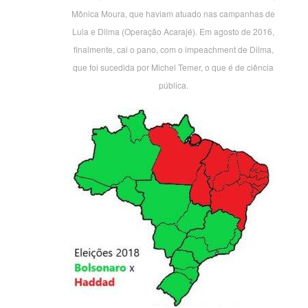
Mônica Moura, que haviam atuado nas campanhas de
Lula e Dilma (Operação Acarajé). Em agosto de 2016,
finalmente, cai o pano, com o impeachment de Dilma,
que foi sucedida por Michel Temer, o que é de ciência
pública.