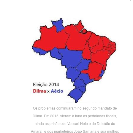
Os problemas continuaram no segundo mandato de
Dilma. Em 2015, vieram à tona as pedaladas fiscais,
ainda as prisões de Vaccari Neto e de Delcídio do
Amaral, e dos marketeiros João Santana e sua mulher,