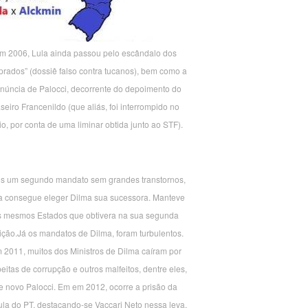
m 2006, Lula ainda passou pelo escândalo dos
prados” (dossiê falso contra tucanos), bem como a
núncia de Palocci, decorrente do depoimento do
seiro Francenildo (que aliás, foi interrompido no
o, por conta de uma liminar obtida junto ao STF).
s um segundo mandato sem grandes transtornos,
a consegue eleger Dilma sua sucessora. Manteve
s mesmos Estados que obtivera na sua segunda
ição.Já os mandatos de Dilma, foram turbulentos.
 2011, muitos dos Ministros de Dilma caíram por
eitas de corrupção e outros malfeitos, dentre eles,
e novo Palocci. Em em 2012, ocorre a prisão da
la do PT, destacando-se Vaccari Neto nessa leva.