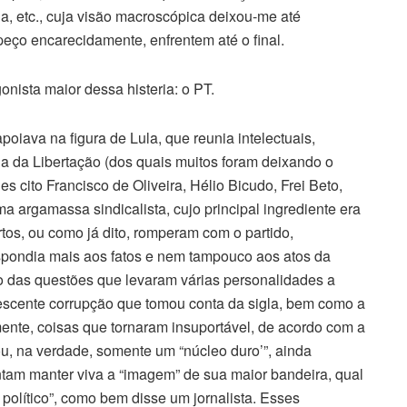
ia, etc., cuja visão macroscópica deixou-me até
peço encarecidamente, enfrentem até o final.
onista maior dessa histeria: o PT.
poiava na figura de Lula, que reunia intelectuais,
logia da Libertação (dos quais muitos foram deixando o
s cito Francisco de Oliveira, Hélio Bicudo, Frei Beto,
ma argamassa sindicalista, cujo principal ingrediente era
tos, ou como já dito, romperam com o partido,
spondia mais aos fatos e nem tampouco aos atos da
 das questões que levaram várias personalidades a
rescente corrupção que tomou conta da sigla, bem como a
mente, coisas que tornaram insuportável, de acordo com a
u, na verdade, somente um “núcleo duro’”, ainda
entam manter viva a “imagem” de sua maior bandeira, qual
 político”, como bem disse um jornalista. Esses