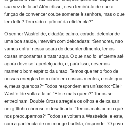
sua vez de falar! Além disso, devo lembrá-la de que a
função de convencer coube somente à senhora, mas o que
tem feito? Tem sido o primor da eficiência?”
O senhor Wastrelide, cidadão calmo, corado, detentor de
uma boa saúde, intervém com delicadeza: “Senhores, não
vamos entrar nessa seara do desentendimento, temos
coisas importantes a tratar aqui. O que não foi eficiente até
agora deve ser aperfeiçoado, e, para isso, devemos
manter o bom espírito da união. Temos que ter o foco de
nossas energias bem claro em nossas mentes, e este qual
é, meus queridos?” Todos respondem em uníssono: “Ele!”
Wastrelide volta a falar: “Ele e mais quem?” Todos se
entreolham. Double Cross arregala os olhos e deixa sair
um gritinho choroso e desafinado: “Temos mais com o quê
nos preocuparmos?” Todos se voltam a Wastrelide, e este,
com a paciência de um monge budista, responde: “O povo