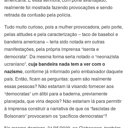
realmente foi mostrada fazendo provocações e sendo
retirada da confusão pela polícia.
Tudo muito curioso, pois a mulher provocadora, pelo porte,
pelas atitudes e pela caracterização – taco de basebol e
bandeira americana – teria sido notada em outras
manifestações, pela própria imprensa “isenta e
democrata”. Da mesma forma seria notado o “neonazista
ucraniano”,
cuja bandeira nada tem a ver com o
nazismo
, conforme já informado pelo embaixador daquele
país. Então, ficam as perguntas: quem são realmente
essas pessoas? Não estariam lá visando fornecer aos
“democratas” um álibi para a baderna, previamente
planejada, que viria depois? Não estariam lá para permitir
à imprensa construir a narrativa de que os “fascistas de
Bolsonaro” provocaram os “pacíficos democratas”?
No mesmo domingo, 31/05/2020, na Globonews, também