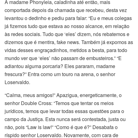
A madame Phonyleia, caladinha até então, mais
comportada depois da chamada que recebeu, desta vez
levantou o dedinho e pediu para falar: “Eu e meus colegas
já fizemos tudo que estava ao nosso alcance, em relação
às redes sociais. Tudo que ‘eles’ dizem, nós rebatemos e
dizemos que é mentira, fake news. Também já expomos as
vidas desses engraçadinhos, metidos a besta, para todo
mundo ver que ‘eles’ não passam de embusteiros.” “E
adiantou alguma porcaria? Eles pararam, madame
frescura?” Entra como um touro na arena, o senhor
Loservaldo.
“Calma, meus amigos!” Apazigua, energeticamente, o
senhor Double Cross: “Temos que tentar os meios
jurídicos, temos que levar todas essas questões para o
campo da Justiça. Esta nunca será contestada, justa ou
não, pois “Law is law!” “Como é que é?” Desabafa o
ríspido senhor Loservaldo. Novamente, com cara de