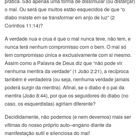
prática. São apenas uma forma de dissimular (ou disfarçar)
o mal. Ou será que muitos estão esquecidos de que “o
diabo insiste em se transformar em anjo de luz” (2
Coríntios 11:14)?
A verdade nua e crua é que o mal nunca teve, não tem, e
nunca terá nenhum compromisso com o bem. O mal só
tem compromisso única e exclusivamente com si mesmo.
Assim como a Palavra de Deus diz que “não pode vir
nenhuma mentira da verdade” (1 João 2:21), a recíproca
também é verdadeira (ou seja, nenhuma verdade jamais
poderá surgir da mentira). Afinal, se o diabo é o pai da
mentira (João 8:44), por que os seguidores do diabo (no
caso, os esquerdistas) agiriam diferente?
Decididamente, não podemos (e nem devemos) mais ser
vítimas do nosso próprio auto–engano diante da
manifestação sutil e silenciosa do mal!