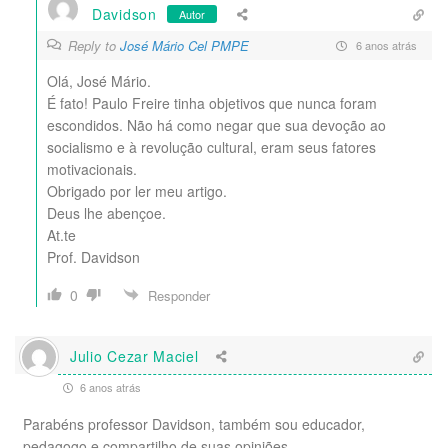
Davidson
Autor
Reply to
José Mário Cel PMPE
6 anos atrás
Olá, José Mário.
É fato! Paulo Freire tinha objetivos que nunca foram
escondidos. Não há como negar que sua devoção ao
socialismo e à revolução cultural, eram seus fatores
motivacionais.
Obrigado por ler meu artigo.
Deus lhe abençoe.
At.te
Prof. Davidson
0
Responder
Julio Cezar Maciel
6 anos atrás
Parabéns professor Davidson, também sou educador,
pedagogo e compartilho de suas opiniões.