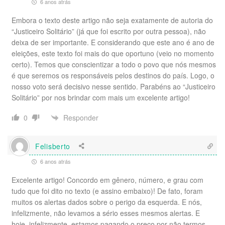
6 anos atrás
Embora o texto deste artigo não seja exatamente de autoria do
“Justiceiro Solitário” (já que foi escrito por outra pessoa), não
deixa de ser importante. E considerando que este ano é ano de
eleições, este texto foi mais do que oportuno (veio no momento
certo). Temos que conscientizar a todo o povo que nós mesmos
é que seremos os responsáveis pelos destinos do país. Logo, o
nosso voto será decisivo nesse sentido. Parabéns ao “Justiceiro
Solitário” por nos brindar com mais um excelente artigo!
Responder
0
Felisberto
6 anos atrás
Excelente artigo! Concordo em gênero, número, e grau com
tudo que foi dito no texto (e assino embaixo)! De fato, foram
muitos os alertas dados sobre o perigo da esquerda. E nós,
infelizmente, não levamos a sério esses mesmos alertas. E
hoje, infelizmente, estamos pagando o preço por não termos