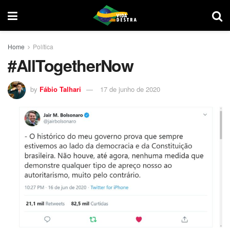
Home
Política
#AllTogetherNow
by
Fábio Talhari
17 de junho de 2020