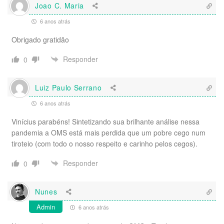
Joao C. Maria
6 anos atrás
Obrigado gratidão
Responder
0
Luiz Paulo Serrano
6 anos atrás
Vinícius parabéns! Sintetizando sua brilhante análise nessa
pandemia a OMS está mais perdida que um pobre cego num
tiroteio (com todo o nosso respeito e carinho pelos cegos).
Responder
0
Nunes
Admin
6 anos atrás