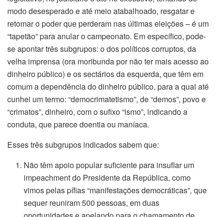
modo desesperado e até meio atabalhoado, resgatar e
retomar o poder que perderam nas últimas eleições – é um
“tapetão” para anular o campeonato. Em específico, pode-
se apontar três subgrupos: o dos políticos corruptos, da
velha imprensa (ora moribunda por não ter mais acesso ao
dinheiro público) e os sectários da esquerda, que têm em
comum a dependência do dinheiro público, para a qual até
cunhei um termo: “democrimatetismo”, de “demos”, povo e
“crimatos”, dinheiro, com o sufixo “ismo”, indicando a
conduta, que parece doentia ou maníaca.
Esses três subgrupos indicados sabem que:
Não têm apoio popular suficiente para insuflar um
impeachment do Presidente da República, como
vimos pelas pífias “manifestações democráticas”, que
sequer reuniram 500 pessoas, em duas
oportunidades e apelando para o chamamento de