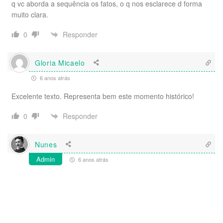
q vc aborda a sequência os fatos, o q nos esclarece d forma
muito clara.
Responder
0
Gloria Micaelo
6 anos atrás
Excelente texto. Representa bem este momento histórico!
Responder
0
Nunes
Admin
6 anos atrás
#AllTogetherNow !!! Parabéns
Talhari.!