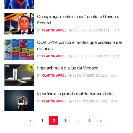
Conspiração “entre linhas” contra o Governo
Federal
BY
CLAITON APPEL
9 DE FEVEREIRO DE 2021
3
COVID-19: pânico e mortes que poderiam ser
evitadas
BY
CLAITON APPEL
2 DE FEVEREIRO DE 2021
7
Impeachment e a luz da Verdade
BY
CLAITON APPEL
26 DE JANEIRO DE 2021
3
Ignorância, o grande mal da humanidade
BY
CLAITON APPEL
19 DE JANEIRO DE 2021
4
1
2
3
…
5