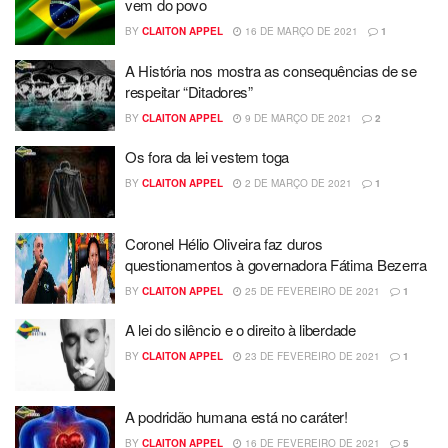
vem do povo
BY
CLAITON APPEL
16 DE MARÇO DE 2021
1
A História nos mostra as consequências de se
respeitar “Ditadores”
BY
CLAITON APPEL
9 DE MARÇO DE 2021
2
Os fora da lei vestem toga
BY
CLAITON APPEL
2 DE MARÇO DE 2021
1
Coronel Hélio Oliveira faz duros
questionamentos à governadora Fátima Bezerra
BY
CLAITON APPEL
25 DE FEVEREIRO DE 2021
1
A lei do silêncio e o direito à liberdade
BY
CLAITON APPEL
23 DE FEVEREIRO DE 2021
1
A podridão humana está no caráter!
BY
CLAITON APPEL
16 DE FEVEREIRO DE 2021
5