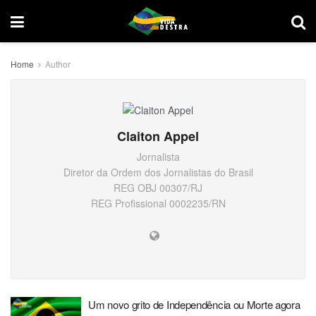
Home
Author
Claiton Appel
Jornalista
Diretor da Ordem dos Jornalistas do Brasil
REG OBJ 00307/RJ
REG Profissional 0002235/RN
Um novo grito de Independência ou Morte agora