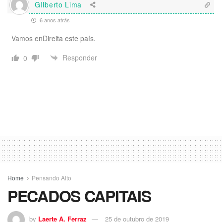
GIlberto Lima
6 anos atrás
Vamos enDireita este país.
Responder
0
Home
Pensando Alto
PECADOS CAPITAIS
by
Laerte A. Ferraz
25 de outubro de 2019