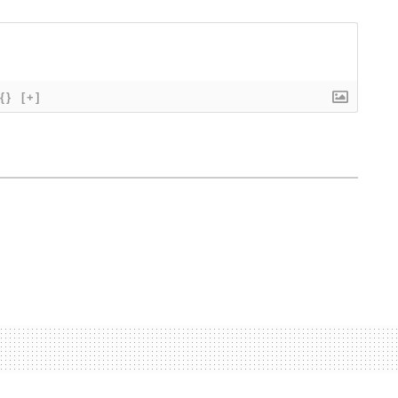
{}
[+]