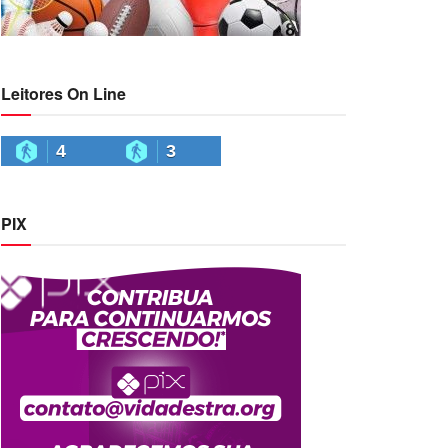
Leitores On Line
4
3
PIX