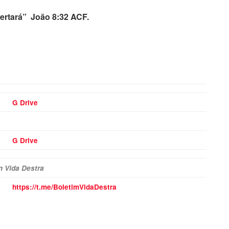
bertará” João 8:32 ACF.
G Drive
G Drive
m Vida Destra
https://t.me/BoletimVidaDestra