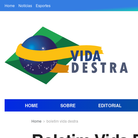
Home
Notícias
Esportes
HOME
SOBRE
EDITORIAL
Home
boletim vida destra