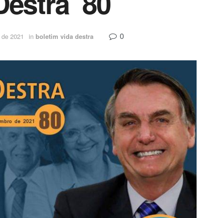
Destra 80
0
 de 2021
in
boletim vida destra