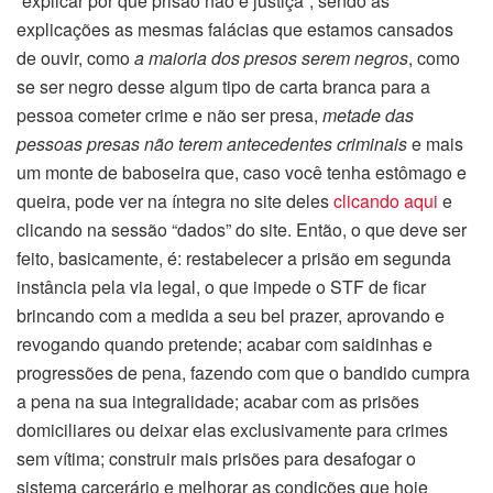
“explicar por que prisão não é justiça“, sendo as
explicações as mesmas falácias que estamos cansados
de ouvir, como
a maioria dos presos serem negros
, como
se ser negro desse algum tipo de carta branca para a
pessoa cometer crime e não ser presa,
metade das
pessoas presas não terem antecedentes criminais
e mais
um monte de baboseira que, caso você tenha estômago e
queira, pode ver na íntegra no site deles
clicando aqui
e
clicando na sessão “dados” do site. Então, o que deve ser
feito, basicamente, é: restabelecer a prisão em segunda
instância pela via legal, o que impede o STF de ficar
brincando com a medida a seu bel prazer, aprovando e
revogando quando pretende; acabar com saidinhas e
progressões de pena, fazendo com que o bandido cumpra
a pena na sua integralidade; acabar com as prisões
domiciliares ou deixar elas exclusivamente para crimes
sem vítima; construir mais prisões para desafogar o
sistema carcerário e melhorar as condições que hoje