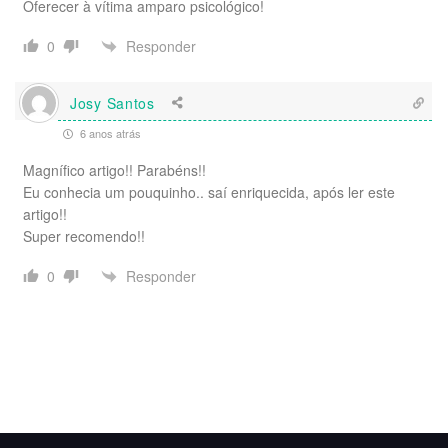
Oferecer à vítima amparo psicológico!
Responder
0
Josy Santos
6 anos atrás
Magnífico artigo!! Parabéns!!
Eu conhecia um pouquinho.. saí enriquecida, após ler este
artigo!!
Super recomendo!!
Responder
0