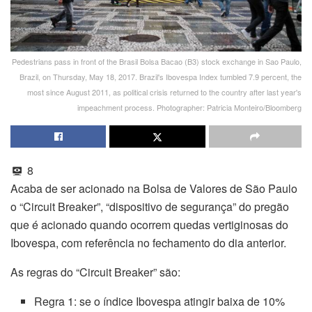
Pedestrians pass in front of the Brasil Bolsa Bacao (B3) stock exchange in Sao Paulo,
Brazil, on Thursday, May 18, 2017. Brazil's Ibovespa Index tumbled 7.9 percent, the
most since August 2011, as political crisis returned to the country after last year's
impeachment process. Photographer: Patricia Monteiro/Bloomberg
8
Acaba de ser acionado na Bolsa de Valores de São Paulo
o “Circuit Breaker”, “dispositivo de segurança” do pregão
que é acionado quando ocorrem quedas vertiginosas do
Ibovespa, com referência no fechamento do dia anterior.
As regras do “Circuit Breaker” são:
Regra 1: se o índice Ibovespa atingir baixa de 10%