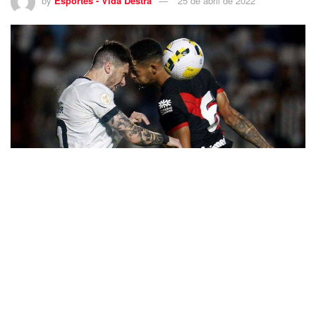
by
Esportes - Vida Destra
25 de abril de 2022
Sauer. Atletico GO x Botafogo pelo Campeonato Brasileiro no Estadio Antonio Accioly.
24 de Abril de 2022, Goiania, GO, Brasil. Foto: Vitor Silva/Botafogo. Imagem protegida
pela Lei do Direito Autoral Nº 9.610, DE 19 DE FEVEREIRO DE 1998. Sendo proibido
qualquer uso comercial, remunerado e manipulacao/alteracao da obra.