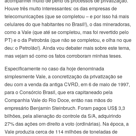
acompanhei muito de perto os processos de privatização.
Houve três muito interessantes: os das empresas de
telecomunicações (que se completou – e por isso há mais
celulares do que habitantes no Brasil!), o das mineradoras,
como a Vale (que até se completou, mas foi revertido pelo
PT) e o da Petrobrás (que não se completou, e olha no que
deu: o Petrolão!). Ainda vou debater mais sobre este tema,
mas vejam só como os fatos corroboram minhas teses.
Especificamente no caso da hoje denominada
simplesmente Vale, a concretização da privatização se
deu com a venda da antiga CVRD, em 6 de maio de 1997,
para o Consórcio Brasil, que era capitaneado pela
Companhia Vale do Rio Doce, então nas mãos do
empresário Benjamin Steinbruch. Foram pagos US$ 3,3
bilhões, pela alienação do controle da S/A, adquirindo
27% das ações om direito a voto (ordinárias). Na época, a
Vale produzia cerca de 114 milhões de toneladas de