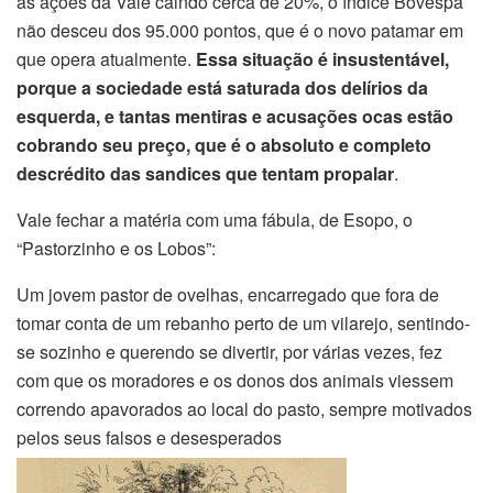
as ações da Vale caindo cerca de 20%, o índice Bovespa
não desceu dos 95.000 pontos, que é o novo patamar em
que opera atualmente.
Essa situação é insustentável,
porque a sociedade está saturada dos delírios da
esquerda, e tantas mentiras e acusações ocas estão
cobrando seu preço, que é o absoluto e completo
descrédito das sandices que tentam propalar
.
Vale fechar a matéria com uma fábula, de Esopo, o
“Pastorzinho e os Lobos”:
Um jovem pastor de ovelhas, encarregado que fora de
tomar conta de um rebanho perto de um vilarejo, sentindo-
se sozinho e querendo se divertir, por várias vezes, fez
com que os moradores e os donos dos animais viessem
correndo apavorados ao local do pasto, sempre motivados
pelos seus falsos e desesperados