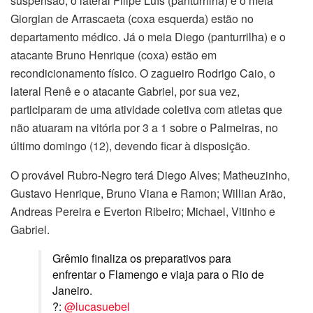
suspensão, o lateral Filipe Luís (panturrilha) e o meia
Giorgian de Arrascaeta (coxa esquerda) estão no
departamento médico. Já o meia Diego (panturrilha) e o
atacante Bruno Henrique (coxa) estão em
recondicionamento físico. O zagueiro Rodrigo Caio, o
lateral Renê e o atacante Gabriel, por sua vez,
participaram de uma atividade coletiva com atletas que
não atuaram na vitória por 3 a 1 sobre o Palmeiras, no
último domingo (12), devendo ficar à disposição.
O provável Rubro-Negro terá Diego Alves; Matheuzinho,
Gustavo Henrique, Bruno Viana e Ramon; Willian Arão,
Andreas Pereira e Everton Ribeiro; Michael, Vitinho e
Gabriel.
Grêmio finaliza os preparativos para
enfrentar o Flamengo e viaja para o Rio de
Janeiro.
?:
@lucasuebel