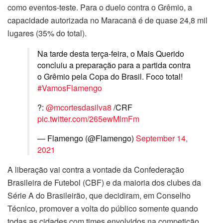
como eventos-teste. Para o duelo contra o Grêmio, a
capacidade autorizada no Maracanã é de quase 24,8 mil
lugares (35% do total).
Na tarde desta terça-feira, o Mais Querido
concluiu a preparação para a partida contra
o Grêmio pela Copa do Brasil. Foco total!
#VamosFlamengo
?:
@mcortesdasilva8
/CRF
pic.twitter.com/265ewMlmFm
— Flamengo (@Flamengo)
September 14,
2021
A liberação vai contra a vontade da Confederação
Brasileira de Futebol (CBF) e da maioria dos clubes da
Série A do Brasileirão, que decidiram, em Conselho
Técnico, promover a volta do público somente quando
todas as cidades com times envolvidos na competição