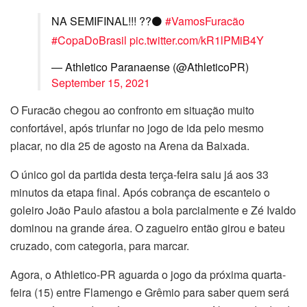
NA SEMIFINAL!!! ?️?⚫️
#VamosFuracão
#CopaDoBrasil
pic.twitter.com/kR1lPMiB4Y
— Athletico Paranaense (@AthleticoPR)
September 15, 2021
O Furacão chegou ao confronto em situação muito
confortável, após triunfar no jogo de ida pelo mesmo
placar, no dia 25 de agosto na Arena da Baixada.
O único gol da partida desta terça-feira saiu já aos 33
minutos da etapa final. Após cobrança de escanteio o
goleiro João Paulo afastou a bola parcialmente e Zé Ivaldo
dominou na grande área. O zagueiro então girou e bateu
cruzado, com categoria, para marcar.
Agora, o Athletico-PR aguarda o jogo da próxima quarta-
feira (15) entre Flamengo e Grêmio para saber quem será