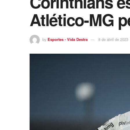
Corinthians es
Atlético-MG p
by
Esportes - Vida Destra
8 de abril de 2023