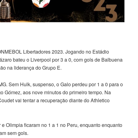
 CONMEBOL Libertadores 2023. Jogando no Estádio
ázaro bateu o Liverpool por 3 a 0, com gols de Balbuena
mão na liderança do Grupo E.
o-MG. Sem Hulk, suspenso, o Galo perdeu por 1 a 0 para o
ego Gómez, aos nove minutos do primeiro tempo. Na
udet vai tentar a recuperação diante do Athletico
 e Olimpia ficaram no 1 a 1 no Peru, enquanto enquanto
am sem gols.