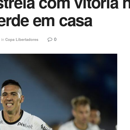
treia com vitória 
erde em casa
0
in
Copa Libertadores