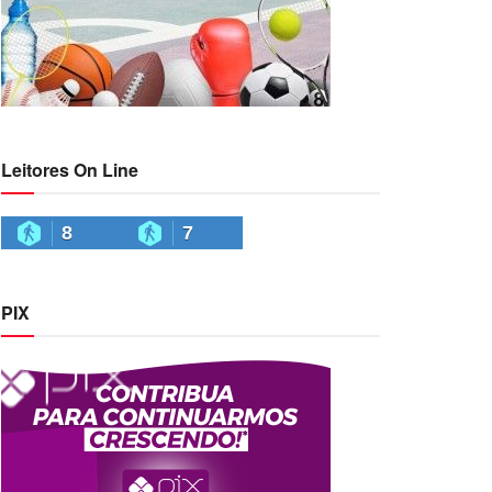
Leitores On Line
8
7
PIX