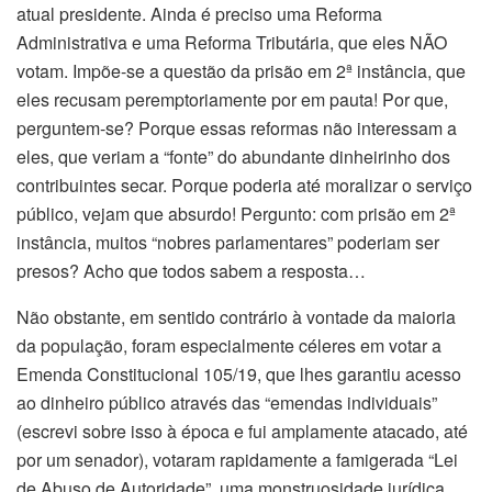
atual presidente. Ainda é preciso uma Reforma
Administrativa e uma Reforma Tributária, que eles NÃO
votam. Impõe-se a questão da prisão em 2ª instância, que
eles recusam peremptoriamente por em pauta! Por que,
perguntem-se? Porque essas reformas não interessam a
eles, que veriam a “fonte” do abundante dinheirinho dos
contribuintes secar. Porque poderia até moralizar o serviço
público, vejam que absurdo! Pergunto: com prisão em 2ª
instância, muitos “nobres parlamentares” poderiam ser
presos? Acho que todos sabem a resposta…
Não obstante, em sentido contrário à vontade da maioria
da população, foram especialmente céleres em votar a
Emenda Constitucional 105/19, que lhes garantiu acesso
ao dinheiro público através das “emendas individuais”
(escrevi sobre isso à época e fui amplamente atacado, até
por um senador), votaram rapidamente a famigerada “Lei
de Abuso de Autoridade”, uma monstruosidade jurídica